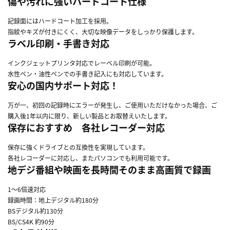
傷
や汚れに強いハードコート仕様
記録面にはハードコート加工を採用。
指紋やキズが付きにくく、大切な映像データをしっかり保護します。
ラベル印刷・手書き対応
インクジェットプリンタ対応でレーベル印刷が可能。
水性ペン・油性ペンでの手書き記入にも対応しています。
安心の国内サポート対応！
万が一、初回の記録時にエラーが発生し、ご使用いただけなかった場合、ご
購入後1年以内に限り、新しい製品とお取替えいたします。
保存におすすめ 各社レコーダー対応
保存に強くドライブとの互換性を実現しています。
各社レコーダーに対応し、またパソコンでも利用可能です。
地デジ番組や映画を長時間そのまま高画質で録画
1～6倍速対応
録画時間：地上デジタル約180分
BSデジタル約130分
BS/CS4K 約90分