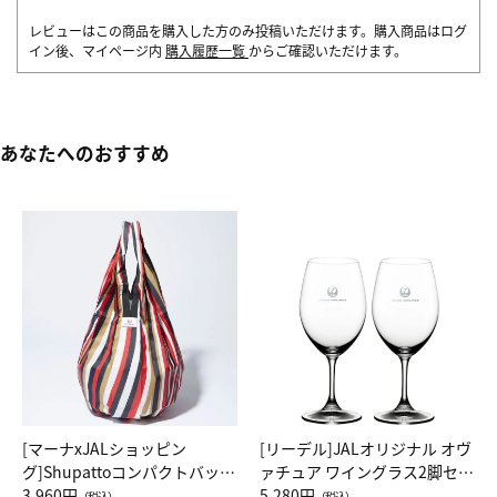
レビューはこの商品を購入した方のみ投稿いただけます。購入商品はログ
イン後、マイページ内
購入履歴一覧
からご確認いただけます。
あなたへのおすすめ
[マーナxJALショッピン
[リーデル]JALオリジナル オヴ
グ]Shupattoコンパクトバッグ
ァチュア ワイングラス2脚セッ
Drop JAL客室乗務員（LC）ス
3,960円
ト（レッドワイン）
5,280円
（税込）
（税込）