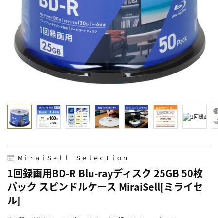
MⅰｒａｉＳｅｌｌ Ｓｅｌｅｃｔｉｏｎ
1回録画用BD-R Blu-rayディスク 25GB 50枚
パック スピンドルケース MiraiSell[ミライセ
ル]