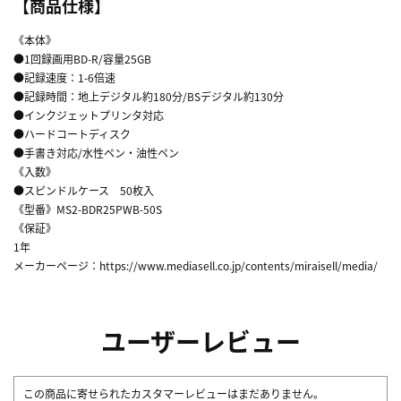
【商品仕様】
《本体》
●1回録画用BD-R/容量25GB
●記録速度：1-6倍速
●記録時間：地上デジタル約180分/BSデジタル約130分
●インクジェットプリンタ対応
●ハードコートディスク
●手書き対応/水性ペン・油性ペン
《入数》
●スピンドルケース 50枚入
《型番》MS2-BDR25PWB-50S
《保証》
1年
メーカーページ：
https://www.mediasell.co.jp/contents/miraisell/media/
ユーザーレビュー
この商品に寄せられたカスタマーレビューはまだありません。