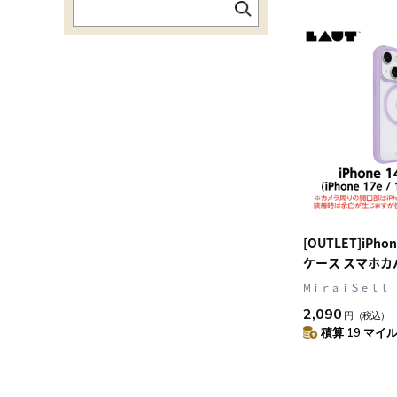
Symmetry[
ンメトリー] (77-8
[OUTLET]iPho
ケース スマホカバ
応 Clear/Lave
MⅰｒａｉＳｅｌｌ
ンダー) LAUT[ラ
2,090
円
（税込）
PROTECT[ヒ
積算 19 マイル 
テクト]