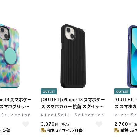
one 13 スマホケー
[OUTLET] iPhone 13 スマホケー
[OUTLET]
 スマホグリップ/
ス スマホカバー 抗菌 スクイッド
ス スマホカバ
内蔵 デイトリッ
インク(Black/ブラック)
CLEAR/
 Ｓｅｌｅｃｔｉｏｎ
MⅰｒａｉＳｅｌｌ Ｓｅｌｅｃｔｉｏｎ
MⅰｒａｉＳ
カラフル/マーブ
OtterBox[オッターボックス]
ア/ブルー) 
3,070
2,760
円
（税込）
円
（
Box[オッターボッ
EASYGRIP GAMING CASE[イー
ックス] Sy
(1倍)
積算 27 マイル (1倍)
積算 25 
OP
ジーグリップ ゲーミング ケース]
トリー プラス]