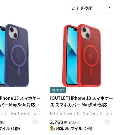
おすすめ順
新着順
積算マイル率（高い
順）
人気順
レビュー件数（多い
順）
レビュー評価（高い
順）
価格（安い順）
価格（高い順）
 iPhone 13 スマホケー
[OUTLET] iPhone 13 スマホケー
ー MagSafe対応
ス スマホカバー MagSafe対応
フィーリンブルー(クリ
CLEAR/インザレッド(クリア/レ
ｅｌｌ Ｓｅｌｅｃｔｉｏｎ
MⅰｒａｉＳｅｌｌ Ｓｅｌｅｃｔｉｏｎ
OtterBox[オッターボ
ッド) OtterBox[オッターボック
2,760
税込）
円
（税込）
mmetry PLUS[シンメ
ス] Symmetry PLUS[シンメトリ
マイル (1倍)
積算 25 マイル (1倍)
 (77-85645)
ー プラス] (77-85646)