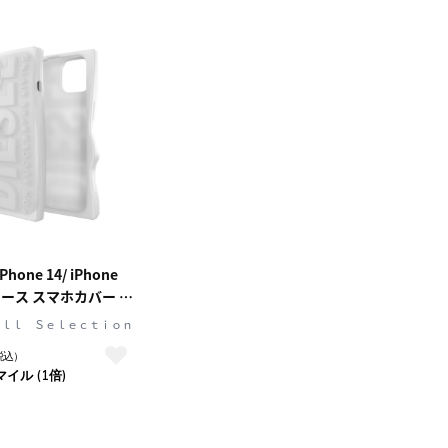
Phone 14/ iPhone
ケース スマホカバー 立
トシリコン White(ホ
ｅｌｌ Ｓｅｌｅｃｔｉｏｎ
ESEL[ディーゼル] D
税込）
one[ディー バイ シリコ
マイル (1倍)