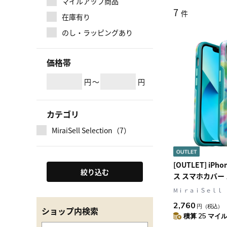
マイルアップ商品
7
件
在庫有り
のし・ラッピングあり
価格帯
円
～
円
カテゴリ
MiraiSell Selection（7）
[OUTLET] iPh
絞り込む
ス スマホカバー
スマホスタンド
MⅰｒａｉＳｅｌｌ
プグラフィック(
2,760
円
（税込）
ル模様) Otter
ショップ内検索
積算 25 マイル 
クス] OTTER+P