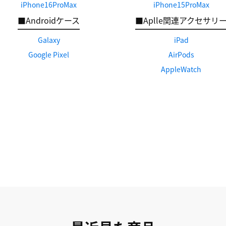
iPhone16ProMax
iPhone15ProMax
■Androidケース
■Aplle関連アクセサリ
Galaxy
iPad
Google Pixel
AirPods
AppleWatch