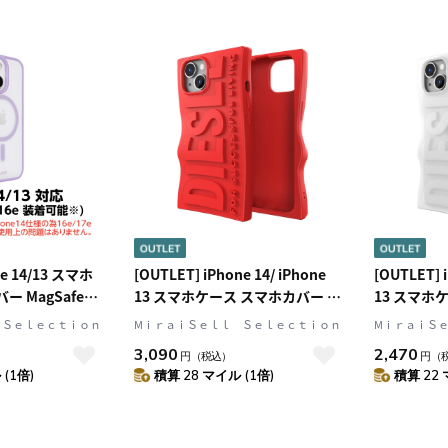
オッター・ポップ シ
(77-85468)
5405)
ne 14/13 スマホ
[OUTLET] iPhone 14/ iPhone
[OUTLET] i
ー MagSafe対
13 スマホケース スマホカバー 立
13 スマホ
nder(クリア/ラベ
体ロゴ ソフトシリコン Red(レッ
体ロゴ ソフ
 Ｓｅｌｅｃｔｉｏｎ
MⅰｒａｉＳｅｌｌ Ｓｅｌｅｃｔｉｏｎ
MⅰｒａｉＳ
ウト] HUEX
ド) DIESEL[ディーゼル] D By
ワイト) DI
3,090
2,470
円
（税込）
円
（
ューエックス プロ
Silicone[ディー バイ シリコン]
By Silic
(1倍)
積算 28 マイル (1倍)
積算 22 
ン]