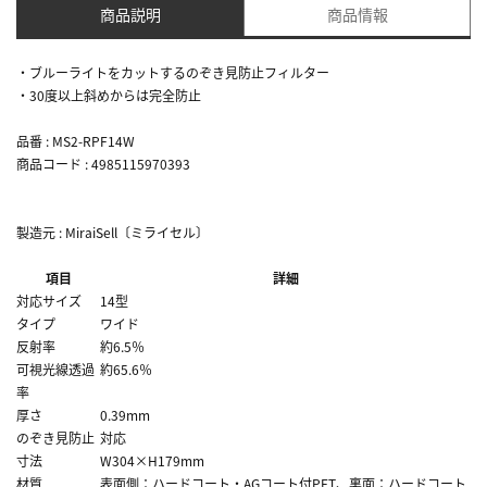
商品説明
商品情報
・ブルーライトをカットするのぞき見防止フィルター
・30度以上斜めからは完全防止
品番 : MS2-RPF14W
商品コード : 4985115970393
製造元 : MiraiSell〔ミライセル〕
項目
詳細
対応サイズ
14型
タイプ
ワイド
反射率
約6.5％
可視光線透過
約65.6％
率
厚さ
0.39mm
のぞき見防止
対応
寸法
W304×H179mm
材質
表面側：ハードコート・AGコート付PET、裏面：ハードコート