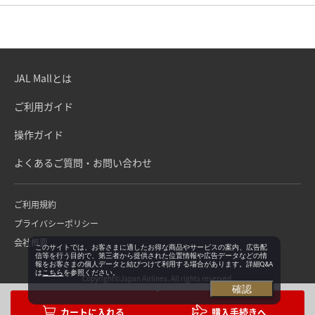
JAL Mallとは
ご利用ガイド
操作ガイド
よくあるご質問・お問い合わせ
ご利用規約
プライバシーポリシー
会社概要
このサイトでは、お客さまに適したお得な商品やサービスの案内、広告配
信等を行う目的で、第三者から提供された位置情報や広告データなどの情
報をお客さまの個人データと結びつけて利用する場合があります。詳細Q&A
は
こちら
を参照ください。
Copyright©Japan Airlines. All rights reserved.
確認
購入手続きへ