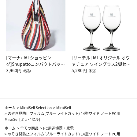
[マーナxJALショッピン
[リーデル]JALオリジナル オヴ
グ]Shupattoコンパクトバッグ
ァチュア ワイングラス2脚セッ
Drop JAL客室乗務員（LC）ス
3,960円
ト（レッドワイン）
5,280円
（税込）
（税込）
カーフ柄
ホーム
>
MiraiSell Selection
>
MiraiSell
>
のぞき見防止フィルム(ブルーライトカット) 14型ワイド ノートPC用
MiraiSell[ミライセル]
ホーム
>
全ての商品
>
PC周辺機器・家電
>
のぞき見防止フィルム(ブルーライトカット) 14型ワイド ノートPC用