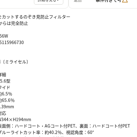
返品
詳細を見る
をカットするのぞき見防止フィルター
からは完全防止
156W
115966730
Sell〔ミライセル〕
詳細
15.6型
ワイド
約6.5％
約65.6％
0.39mm
対応
W344×H194mm
表面側：ハードコート・AGコート付PET、裏面：ハードコート付PET
ブルーライトカット率：約40.2％、視認角度：60°