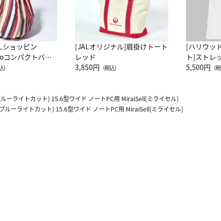
ALショッピン
[JALオリジナル]肩掛けトート
[ハリウッ
attoコンパクトバッ
レッド
ト]ストレ
JAL客室乗務員
3,850円
ーネック別
5,500円
込）
（税込）
（税
カーフ柄
ライトカット) 15.6型ワイド ノートPC用 MiraiSell[ミライセル]
ーライトカット) 15.6型ワイド ノートPC用 MiraiSell[ミライセル]