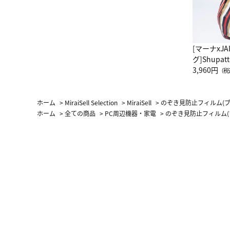
[マーナxJ
グ]Shup
グ Drop 
3,960円
（税
（LC）ス
ホーム
>
MiraiSell Selection
>
MiraiSell
>
のぞき見防止フィルム(ブルー
ホーム
>
全ての商品
>
PC周辺機器・家電
>
のぞき見防止フィルム(ブル