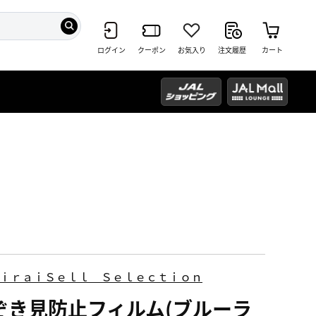
ログイン
クーポン
お気入り
注文履歴
カート
MⅰｒａｉＳｅｌｌ Ｓｅｌｅｃｔｉｏｎ
ぞき見防止フィルム(ブルーラ