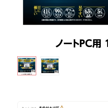
△
条件付きで可