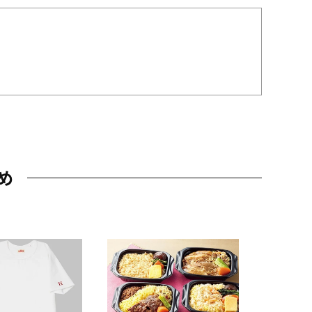
め
JAL特製
レー 200
10,800円
（