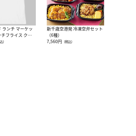
ド ランチ マーケッ
新千歳空港発 冷凍空弁セット
ッチフライス クル
（6種）
注半袖Ｔシャツ
7,560円
込）
（税込）