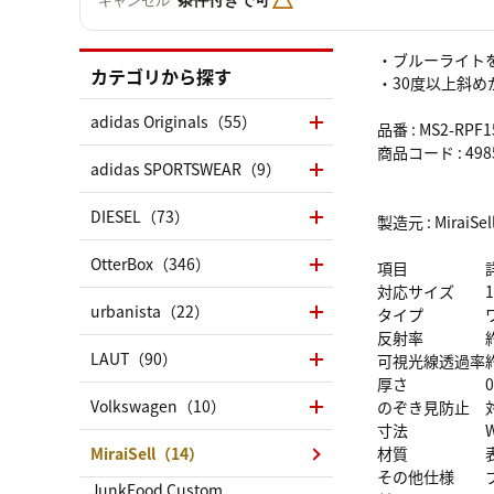
キャンセル
・ブルーライト
カテゴリから探す
・30度以上斜め
adidas Originals（55）
品番 : MS2-RPF
商品コード : 4985
adidas SPORTSWEAR（9）
DIESEL（73）
製造元 : Mirai
OtterBox（346）
項目
対応サイズ
urbanista（22）
タイプ
反射率
LAUT（90）
可視光線透過率
厚さ
Volkswagen（10）
のぞき見防止
寸法
MiraiSell（14）
材質
その他仕様
JunkFood Custom