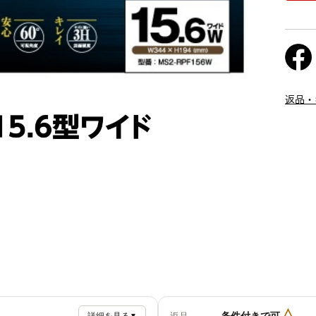
返品・
△
条件付きで可
▼