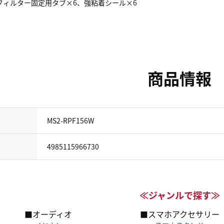
フィルター固定用タブ×6、強粘着シール×6
商品情報
MS2-RPF156W
4985115966730
≪ジャンルで探す≫
■オーディオ
■スマホアクセサリー