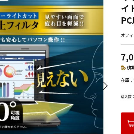
イ
PC
オフィ
7,
積算
在庫
購入数