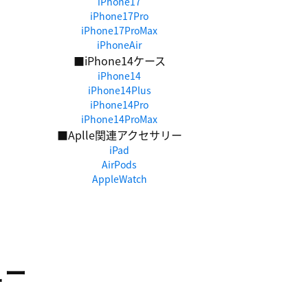
iPhone17
iPhone17Pro
iPhone17ProMax
iPhoneAir
■iPhone14ケース
iPhone14
iPhone14Plus
iPhone14Pro
iPhone14ProMax
■Aplle関連アクセサリー
iPad
AirPods
AppleWatch
ュー