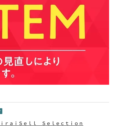
MⅰｒａｉＳｅｌｌ Ｓｅｌｅｃｔｉｏｎ