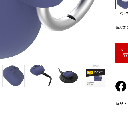
パー
購入数
返品・