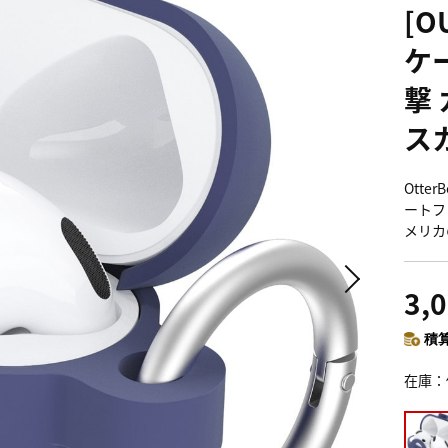
[O
ケ
撃
スカ
Ott
ートフ
メリカ
3,
積算
在庫