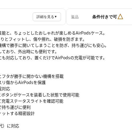
△
条件付きで可
返品
詳細を見る
▼
能と、ちょっとしたおしゃれが楽しめるAirPodsケース。
ぴったりとフィットし、傷や擦れ、破損を防ぎます。
機構で勝手に開いてしまうことを防ぎ、持ち運びにも安心。
しており、外出時にも便利です。
も対応しており、置くだけでAirPodsの充電が可能です。
とフタが勝手に開かない機構を搭載
リ傷からAirPodsを保護
電対応
とボタンがケースを装着した状態で使用可能
て充電ステータスライトを確認可能
で持ち運びに便利
ィットする精密設計
4世代）に対応