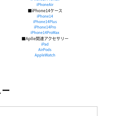
iPhoneAir
■iPhone14ケース
iPhone14
iPhone14Plus
iPhone14Pro
iPhone14ProMax
■Aplle関連アクセサリー
iPad
AirPods
AppleWatch
ュー