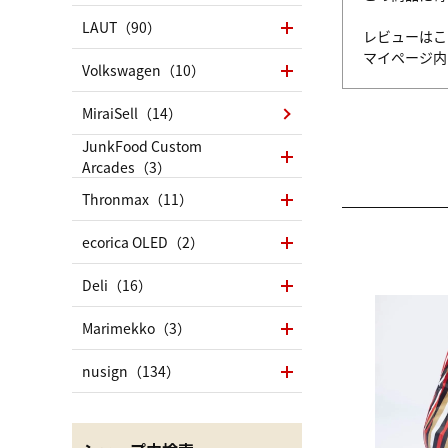
LAUT（90）
レビューはこ
マイページ
Volkswagen（10）
MiraiSell（14）
JunkFood Custom
Arcades（3）
Thronmax（11）
ecorica OLED（2）
Deli（16）
Marimekko（3）
nusign（134）