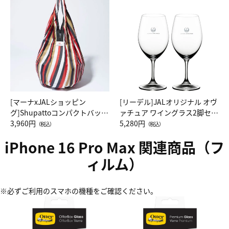
[マーナxJALショッピン
[リーデル]JALオリジナル オヴ
グ]Shupattoコンパクトバッグ
ァチュア ワイングラス2脚セッ
Drop JAL客室乗務員（LC）ス
3,960円
ト（レッドワイン）
5,280円
（税込）
（税込）
カーフ柄
iPhone 16 Pro Max 関連商品（フ
ィルム）
※必ずご利用のスマホの機種をご確認ください。