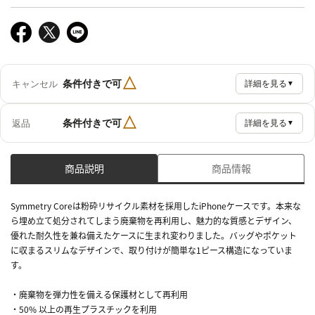
△
条件付きで可
キャンセル
詳細を見る
▼
△
条件付きで可
返品
詳細を見る
▼
商品説明
商品情報
Symmetry Coreは粉砕リサイクル素材を採用したiPhoneケースです。本来な
ら埋め立て処分されてしまう廃棄物を再利用し、魅力的な質感とデザイン、
優れた耐久性を兼ね備えたケースに生まれ変わりました。バッグやポケット
に収まるスリムなデザインで、取り付けが簡単な1ピース構造になっていま
す。
・廃棄物を弾力性を備える保護材として再利用
・50% 以上の再生プラスチックを利用