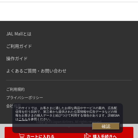
JAL Mallとは
ご利用ガイド
操作ガイド
よくあるご質問・お問い合わせ
ご利用規約
プライバシーポリシー
会社概要
このサイトでは、お客さまに適したお得な商品やサービスの案内、広告配
信等を行う目的で、第三者から提供された位置情報や広告データなどの情
報をお客さまの個人データと結びつけて利用する場合があります。詳細Q&A
は
こちら
を参照ください。
Copyright©Japan Airlines. All rights reserved.
確認
購入手続きへ