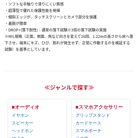
・ソフトな手触りで滑りにくい質感
・超薄型で優れた保護性能を発揮
・傾斜エッジが、タッチスクリーンとカメラ部分を保護
・着脱が簡単
・DROP+(落下耐性)：通常の落下試験※3倍の落下試験の実施
※MIL規格（正面、側面、角など向きを変えて26回、1.22mの高さから床へ落
下させ、端末にキズ、ひび、割れが発生せず、正常に作動するかを検証する
試験）を基準としています。
≪ジャンルで探す≫
■オーディオ
■スマホアクセサリー
イヤホン
グリップスタンド
スピーカー
カードケース
ヘッドホン
スマホポーチ