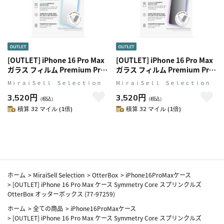
[OUTLET] iPhone 16 Pro Max
[OUTLET] iPhone 16 Pro Max
ガラス フィルム Premium Pro
ガラス フィルム Premium Pro
Glass Blue Light ブルーライト
Glass Privacy のぞき見防止
MⅰｒａｉＳｅｌｌ Ｓｅｌｅｃｔｉｏｎ
MⅰｒａｉＳｅｌｌ Ｓｅｌｅｃｔｉｏｎ
カット OtterBox オッターボッ
OtterBox オッターボックス
3,520円
3,520円
クス (77-96207)
(77-96223)
（税込）
（税込）
積算 32 マイル (1倍)
積算 32 マイル (1倍)
ホーム
>
MiraiSell Selection
>
OtterBox
>
iPhone16ProMaxケース
>
[OUTLET] iPhone 16 Pro Max ケース Symmetry Core スプリンクルズ
OtterBox オッターボックス (77-97259)
ホーム
>
全ての商品
>
iPhone16ProMaxケース
>
[OUTLET] iPhone 16 Pro Max ケース Symmetry Core スプリンクルズ