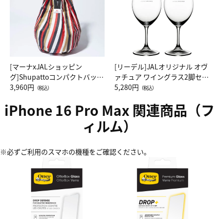
[マーナxJALショッピン
[リーデル]JALオリジナル オヴ
グ]Shupattoコンパクトバッグ
ァチュア ワイングラス2脚セッ
Drop JAL客室乗務員（LC）ス
3,960円
ト（レッドワイン）
5,280円
（税込）
（税込）
カーフ柄
iPhone 16 Pro Max 関連商品（フ
ィルム）
※必ずご利用のスマホの機種をご確認ください。