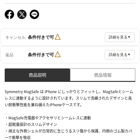
△
条件付きで可
キャンセル
詳細を見る
▼
△
条件付きで可
返品
詳細を見る
▼
商品説明
商品情報
Symmetry MagSafe は iPhone にしっかりとフィットし、MagSafeとシーム
レスに連動するように設計されています。スリムで洗練されたデザインと高
い耐衝撃性能を兼ね備えたiPhoneケースです。
・MagSafe充電器やアクセサリとシームレスに連動
・超軽量設計のスリムデザイン
・頑丈な外側シェルが日常的に生じうるスリ傷から保護、内側のゴム製カバ
ーで衝撃を吸収