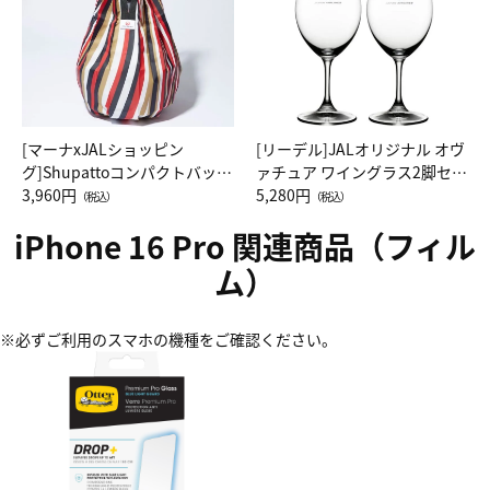
[マーナxJALショッピン
[リーデル]JALオリジナル オヴ
グ]Shupattoコンパクトバッグ
ァチュア ワイングラス2脚セッ
Drop JAL客室乗務員（LC）ス
3,960円
ト（レッドワイン）
5,280円
（税込）
（税込）
カーフ柄
iPhone 16 Pro 関連商品（フィル
ム）
※必ずご利用のスマホの機種をご確認ください。