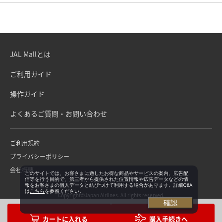
JAL Mallとは
ご利用ガイド
操作ガイド
よくあるご質問・お問い合わせ
ご利用規約
プライバシーポリシー
会社概要
このサイトでは、お客さまに適したお得な商品やサービスの案内、広告配
信等を行う目的で、第三者から提供された位置情報や広告データなどの情
報をお客さまの個人データと結びつけて利用する場合があります。詳細Q&A
は
こちら
を参照ください。
Copyright©Japan Airlines. All rights reserved.
確認
購入手続きへ