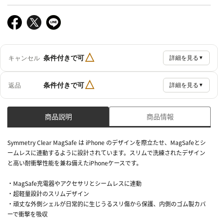
△
条件付きで可
キャンセル
詳細を見る
▼
△
条件付きで可
返品
詳細を見る
▼
商品説明
商品情報
Symmetry Clear MagSafe は iPhone のデザインを際立たせ、MagSafeとシ
ームレスに連動するように設計されています。スリムで洗練されたデザイン
と高い耐衝撃性能を兼ね備えたiPhoneケースです。
・MagSafe充電器やアクセサリとシームレスに連動
・超軽量設計のスリムデザイン
・頑丈な外側シェルが日常的に生じうるスリ傷から保護、内側のゴム製カバ
ーで衝撃を吸収