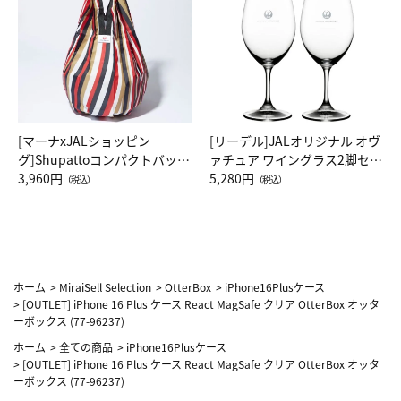
[マーナxJALショッピン
[リーデル]JALオリジナル オヴ
グ]Shupattoコンパクトバッグ
ァチュア ワイングラス2脚セッ
Drop JAL客室乗務員（LC）ス
3,960円
ト（レッドワイン）
5,280円
（税込）
（税込）
カーフ柄
ホーム
>
MiraiSell Selection
>
OtterBox
>
iPhone16Plusケース
>
[OUTLET] iPhone 16 Plus ケース React MagSafe クリア OtterBox オッタ
ーボックス (77-96237)
ホーム
>
全ての商品
>
iPhone16Plusケース
>
[OUTLET] iPhone 16 Plus ケース React MagSafe クリア OtterBox オッタ
ーボックス (77-96237)