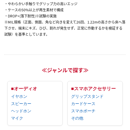
・やわらかい手触りでグリップ力の高いエッジ
・ケースの50%以上が再生素材で構成
・DROP+(落下耐性)※試験の実施
※MIL規格（正面、側面、角など向きを変えて26回、1.22mの高さから床へ落
下させ、端末にキズ、ひび、割れが発生せず、正常に作動するかを検証する
試験）を基準としています。
≪ジャンルで探す≫
■オーディオ
■スマホアクセサリー
イヤホン
グリップスタンド
スピーカー
カードケース
ヘッドホン
スマホポーチ
マイク
その他