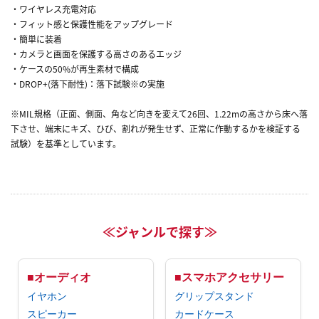
・ワイヤレス充電対応
・フィット感と保護性能をアップグレード
・簡単に装着
・カメラと画面を保護する高さのあるエッジ
・ケースの50%が再生素材で構成
・DROP+(落下耐性)：落下試験※の実施
※MIL規格（正面、側面、角など向きを変えて26回、1.22mの高さから床へ落
下させ、端末にキズ、ひび、割れが発生せず、正常に作動するかを検証する
試験）を基準としています。
≪ジャンルで探す≫
■オーディオ
■スマホアクセサリー
イヤホン
グリップスタンド
スピーカー
カードケース