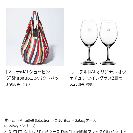
[マーナxJALショッピン
[リーデル]JALオリジナル オヴ
グ]Shupattoコンパクトバッグ
ァチュア ワイングラス2脚セッ
Drop JAL客室乗務員（LC）ス
3,960円
ト（レッドワイン）
5,280円
（税込）
（税込）
カーフ柄
ホーム
>
MiraiSell Selection
>
OtterBox
>
Galaxyケース
>
Galaxy Zシリーズ
>
[OUTLET] Galaxy Z Fold6 ケース Thin Flex 耐衝撃 ブラック OtterBox オッ