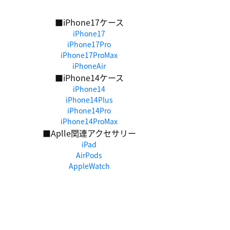
■iPhone17ケース
iPhone17
iPhone17Pro
iPhone17ProMax
iPhoneAir
■iPhone14ケース
iPhone14
iPhone14Plus
iPhone14Pro
iPhone14ProMax
■Aplle関連アクセサリー
iPad
AirPods
AppleWatch