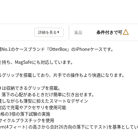
△
条件付きで可
返品
詳細を見る
▼
o.1のケースブランド『OtterBox』のiPhoneケースです。
持ち、MagSafeにも対応しています。
るグリップを搭載しており、片手での操作もより快適になります。
きは収納できるグリップを搭載。
、落下の心配があるときだけ簡単に引き出せます。
蔵しながらも薄型に抑えたスマートなデザイン
機能対応で充電やアクセサリを使用可能
規格の3倍の落下試験の実施
リサイクルプラスチックを使用
1.2ｍ(4フィート) の高さから合計26方向の落下にてテスト)を基準として