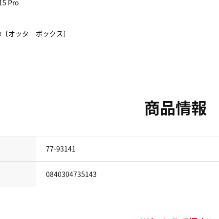
15 Pro
rBox〔オッタ―ボックス〕
商品情報
77-93141
0840304735143