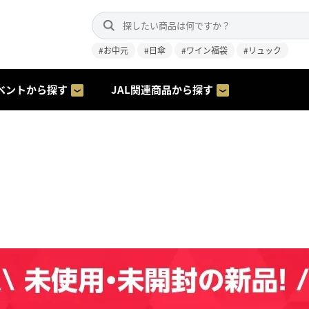
#お中元
#日傘
#ワイン福袋
#リュック
ベントから探す
JAL関連商品から探す