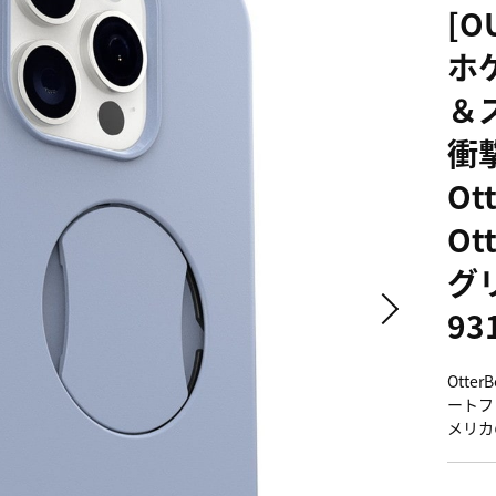
[O
ホ
＆ス
衝撃
Ot
Ot
グリ
93
Ott
ートフ
メリカ