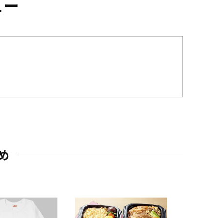
ュー
め
JAL特製
レー 200