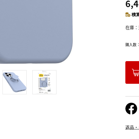
6,
積算
在庫
購入数
返品・