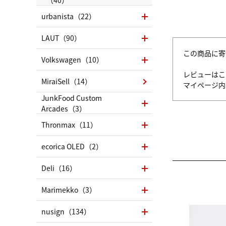
urbanista（22）
LAUT（90）
この商品に寄
Volkswagen（10）
レビューはこ
MiraiSell（14）
マイページ
JunkFood Custom
Arcades（3）
Thronmax（11）
ecorica OLED（2）
Deli（16）
Marimekko（3）
nusign（134）