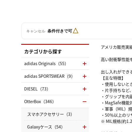
△
条件付きで可
キャンセル
アメリカ販売実績N
カテゴリから探す
高い耐衝撃性能を
adidas Originals（55）
出し入れができ
adidas SPORTSWEAR（9）
【主な特徴】
・使用しないと
DIESEL（73）
・片手持ちなど
・グリップを内
OtterBox（346）
・MagSafe
・軍事（MIL）
スマホアクセサリー（3）
・50％以上の
※ MIL規格(約
Galaxyケース（54）