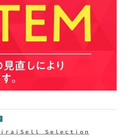
MⅰｒａｉＳｅｌｌ Ｓｅｌｅｃｔｉｏｎ