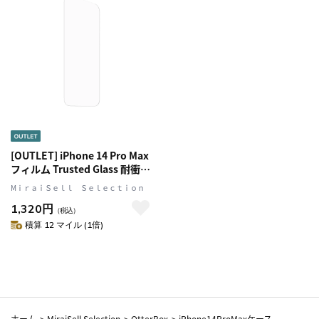
[OUTLET] iPhone 14 Pro Max
フィルム Trusted Glass 耐衝撃
OtterBox オッターボックス
MⅰｒａｉＳｅｌｌ Ｓｅｌｅｃｔｉｏｎ
(77-88921)
1,320円
（税込）
積算 12 マイル (1倍)
ホーム
>
MiraiSell Selection
>
OtterBox
>
iPhone14ProMaxケース