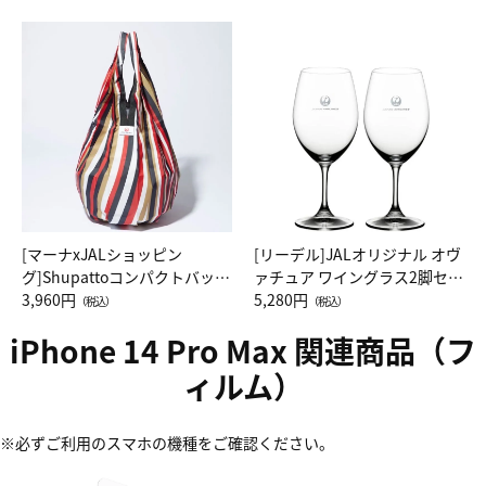
[マーナxJALショッピン
[リーデル]JALオリジナル オヴ
グ]Shupattoコンパクトバッグ
ァチュア ワイングラス2脚セッ
Drop JAL客室乗務員（LC）ス
3,960円
ト（レッドワイン）
5,280円
（税込）
（税込）
カーフ柄
iPhone 14 Pro Max 関連商品（フ
ィルム）
※必ずご利用のスマホの機種をご確認ください。