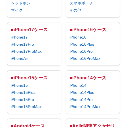
ヘッドホン
スマホポーチ
マイク
その他
■iPhone17ケース
■iPhone16ケース
iPhone17
iPhone16
iPhone17Pro
iPhone16Plus
iPhone17ProMax
iPhone16Pro
iPhoneAir
iPhone16ProMax
■iPhone15ケース
■iPhone14ケース
iPhone15
iPhone14
iPhone15Plus
iPhone14Plus
iPhone15Pro
iPhone14Pro
iPhone15ProMax
iPhone14ProMax
■Androidケース
■Aplle関連アクセサリ