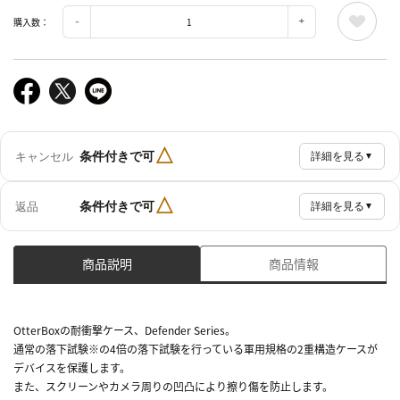
購入数：
△
条件付きで可
キャンセル
詳細を見る
▼
△
条件付きで可
返品
詳細を見る
▼
商品説明
商品情報
OtterBoxの耐衝撃ケース、Defender Series。
通常の落下試験※の4倍の落下試験を行っている軍用規格の2重構造ケースが
デバイスを保護します。
また、スクリーンやカメラ周りの凹凸により擦り傷を防止します。