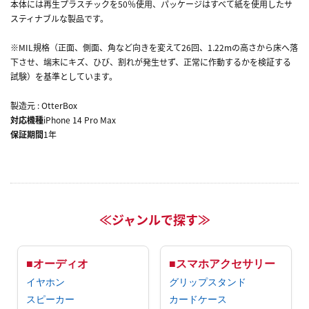
本体には再生プラスチックを50％使用、パッケージはすべて紙を使用したサ
スティナブルな製品です。
※MIL規格（正面、側面、角など向きを変えて26回、1.22mの高さから床へ落
下させ、端末にキズ、ひび、割れが発生せず、正常に作動するかを検証する
試験）を基準としています。
製造元 : OtterBox
対応機種
iPhone 14 Pro Max
保証期間
1年
≪ジャンルで探す≫
■オーディオ
■スマホアクセサリー
イヤホン
グリップスタンド
スピーカー
カードケース