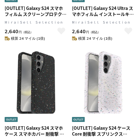
[OUTLET] Galaxy S24 スマホ
[OUTLET] Galaxy S24 Ultra ス
フィルム スクリーンプロテクタ
マホフィルム インストールキッ
ー インストールキット(貼り付
ト(貼り付けキット)付 耐衝撃
MⅰｒａｉＳｅｌｌ Ｓｅｌｅｃｔｉｏｎ
MⅰｒａｉＳｅｌｌ Ｓｅｌｅｃｔｉｏｎ
けキット)付 耐衝撃
OtterBox[オッターボックス]
2,640
2,640
OtterBox[オッターボックス]
Premium PolyArmor Eco[プ
円
（税込）
円
（税込）
Premium PolyArmor Eco(プ
レミアム・ポリアーマー・エコ]
積算 24 マイル (1倍)
積算 24 マイル (1倍)
レミアム ポリアーマー エコ)
(77-94752)
(77-94681)
[OUTLET] Galaxy S24 スマホ
[OUTLET] Galaxy S24 ケース
ケース スマホカバー 耐衝撃 カ
Core 耐衝撃 スプリンクス