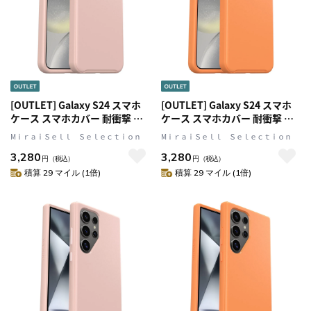
[OUTLET] Galaxy S24 スマホ
[OUTLET] Galaxy S24 スマホ
ケース スマホカバー 耐衝撃 バ
ケース スマホカバー 耐衝撃 サ
レーシューズ(ピンク)
ンストーン(オレンジ)
MⅰｒａｉＳｅｌｌ Ｓｅｌｅｃｔｉｏｎ
MⅰｒａｉＳｅｌｌ Ｓｅｌｅｃｔｉｏｎ
OtterBox[オッターボックス]
OtterBox[オッターボックス]
3,280
3,280
Symmetry[シンメトリー] (77-
Symmetry[シンメトリー] (77-
円
（税込）
円
（税込）
94537)
94541)
積算 29 マイル (1倍)
積算 29 マイル (1倍)