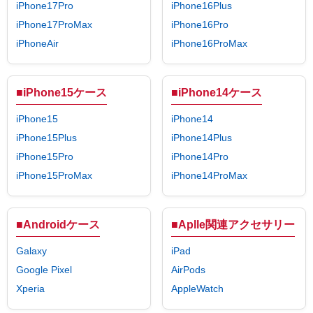
iPhone17Pro
iPhone16Plus
iPhone17ProMax
iPhone16Pro
iPhoneAir
iPhone16ProMax
■iPhone15ケース
■iPhone14ケース
iPhone15
iPhone14
iPhone15Plus
iPhone14Plus
iPhone15Pro
iPhone14Pro
iPhone15ProMax
iPhone14ProMax
■Androidケース
■Aplle関連アクセサリー
Galaxy
iPad
Google Pixel
AirPods
Xperia
AppleWatch