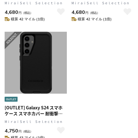
ーニバルナイト(ブラック)
OtterBox オッターボックス
MⅰｒａｉＳｅｌｌ Ｓｅｌｅｃｔｉｏｎ
MⅰｒａｉＳｅｌｌ Ｓｅｌｅｃｔｉｏｎ
OtterBox[オッターボックス]
(77-95339)
4,680
4,680
Core[コア] (77-95338)
円
（税込）
円
（税込）
積算 42 マイル (1倍)
積算 42 マイル (1倍)
[OUTLET] Galaxy S24 スマホ
ケース スマホカバー 耐衝撃
Black(ブラック) OtterBox[オ
MⅰｒａｉＳｅｌｌ Ｓｅｌｅｃｔｉｏｎ
ッターボックス] Defender[デ
4,750
ィフェンダー] (77-94480)
円
（税込）
積算 43 マイル (1倍)