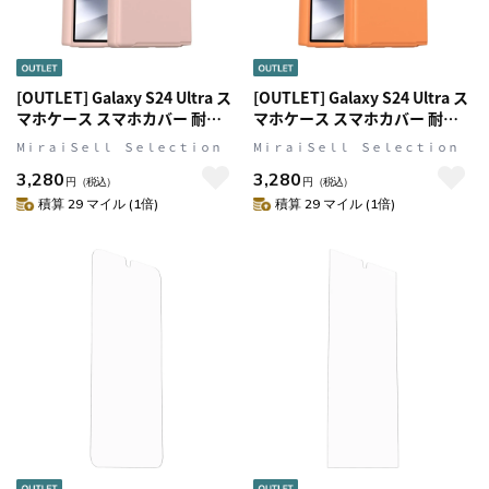
[OUTLET] Galaxy S24 Ultra ス
[OUTLET] Galaxy S24 Ultra ス
マホケース スマホカバー 耐衝
マホケース スマホカバー 耐衝
撃 バレーシューズ(ピンク)
撃 サンストーン(オレンジ)
MⅰｒａｉＳｅｌｌ Ｓｅｌｅｃｔｉｏｎ
MⅰｒａｉＳｅｌｌ Ｓｅｌｅｃｔｉｏｎ
OtterBox[オッターボックス]
OtterBox[オッターボックス]
3,280
3,280
Symmetry[シンメトリー] (77-
Symmetry[シンメトリー] (77-
円
（税込）
円
（税込）
94565)
94569)
積算 29 マイル (1倍)
積算 29 マイル (1倍)