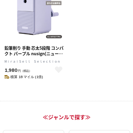
鉛筆削り 手動 芯太5段階 コンパ
クト パープル nusign[ニューサ
イン] DLI-NPS077PU
MⅰｒａｉＳｅｌｌ Ｓｅｌｅｃｔｉｏｎ
1,980
円
（税込）
積算 18 マイル (1倍)
≪ジャンルで探す≫