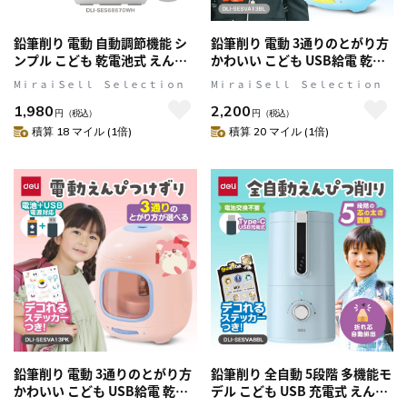
鉛筆削り 電動 自動調節機能 シ
鉛筆削り 電動 3通りのとがり方
ンプル こども 乾電池式 えんぴ
かわいい こども USB給電 乾電
つ削り 約5,000回の使用に耐え
池式 両対応 えんぴつ削り けず
MⅰｒａｉＳｅｌｌ Ｓｅｌｅｃｔｉｏｎ
MⅰｒａｉＳｅｌｌ Ｓｅｌｅｃｔｉｏｎ
る高耐久設計 ホワイト DLI-
りすぎ防止機能 ブルー DLI-
1,980
2,200
SES68670WH
SESVA13BL
円
（税込）
円
（税込）
積算 18 マイル (1倍)
積算 20 マイル (1倍)
鉛筆削り 電動 3通りのとがり方
鉛筆削り 全自動 5段階 多機能モ
かわいい こども USB給電 乾電
デル こども USB 充電式 えんぴ