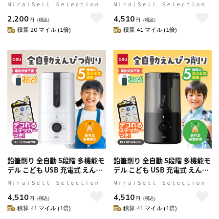
池式 両対応 えんぴつ削り けず
つ削り 折れ芯自動排出 加熱時
MⅰｒａｉＳｅｌｌ Ｓｅｌｅｃｔｉｏｎ
MⅰｒａｉＳｅｌｌ Ｓｅｌｅｃｔｉｏｎ
りすぎ防止機能 ピンク DLI-
動作ロック ブルー DLI-
2,200
4,510
SESVA13PK
SESVA8BL
円
（税込）
円
（税込）
積算 20 マイル (1倍)
積算 41 マイル (1倍)
鉛筆削り 全自動 5段階 多機能モ
鉛筆削り 全自動 5段階 多機能モ
デル こども USB 充電式 えんぴ
デル こども USB 充電式 えんぴ
つ削り 折れ芯自動排出 加熱時
つ削り 折れ芯自動排出 加熱時
MⅰｒａｉＳｅｌｌ Ｓｅｌｅｃｔｉｏｎ
MⅰｒａｉＳｅｌｌ Ｓｅｌｅｃｔｉｏｎ
動作ロック ホワイト DLI-
動作ロック ブラック DLI-
4,510
4,510
SESVA8WH
SESVA8BK
円
（税込）
円
（税込）
積算 41 マイル (1倍)
積算 41 マイル (1倍)