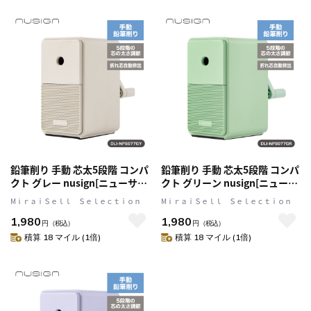
鉛筆削り 手動 芯太5段階 コンパ
鉛筆削り 手動 芯太5段階 コンパ
クト グレー nusign[ニューサイ
クト グリーン nusign[ニューサ
ン] DLI-NPS077GY
イン] DLI-NPS077GR
MⅰｒａｉＳｅｌｌ Ｓｅｌｅｃｔｉｏｎ
MⅰｒａｉＳｅｌｌ Ｓｅｌｅｃｔｉｏｎ
1,980
1,980
円
（税込）
円
（税込）
積算 18 マイル (1倍)
積算 18 マイル (1倍)