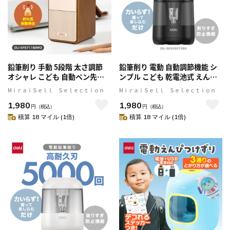
鉛筆削り 手動 5段階 太さ調節
鉛筆削り 電動 自動調節機能 シ
オシャレ こども 自動ペン先送
ンプル こども 乾電池式 えんぴ
り機能 えんぴつ削り 折れ芯自
つ削り 約5,000回の使用に耐え
MⅰｒａｉＳｅｌｌ Ｓｅｌｅｃｔｉｏｎ
MⅰｒａｉＳｅｌｌ Ｓｅｌｅｃｔｉｏｎ
動排出 合金素材刃 木目調 DLI-
る高耐久設計 ブラック DLI-
1,980
1,980
SPS71160WO
SES68670BK
円
（税込）
円
（税込）
積算 18 マイル (1倍)
積算 18 マイル (1倍)