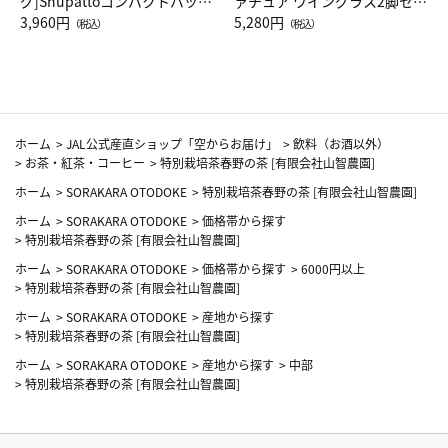
グ]Shupattoコンパクトバッグ
ァチュア ワイングラス2脚セッ
Drop JAL客室乗務員（LC）ス
3,960円
ト（レッドワイン）
5,280円
（税込）
（税込）
カーフ柄
ホーム
>
JAL公式産直ショップ「空からお届け」
>
飲料（お酒以外）
>
お茶・紅茶・コーヒー
>
特別栽培茶春野の茶 [有限会社山智農園]
ホーム
>
SORAKARA OTODOKE
>
特別栽培茶春野の茶 [有限会社山智農園]
ホーム
>
SORAKARA OTODOKE
>
価格帯から探す
>
特別栽培茶春野の茶 [有限会社山智農園]
ホーム
>
SORAKARA OTODOKE
>
価格帯から探す
>
6000円以上
>
特別栽培茶春野の茶 [有限会社山智農園]
ホーム
>
SORAKARA OTODOKE
>
産地から探す
>
特別栽培茶春野の茶 [有限会社山智農園]
ホーム
>
SORAKARA OTODOKE
>
産地から探す
>
中部
>
特別栽培茶春野の茶 [有限会社山智農園]