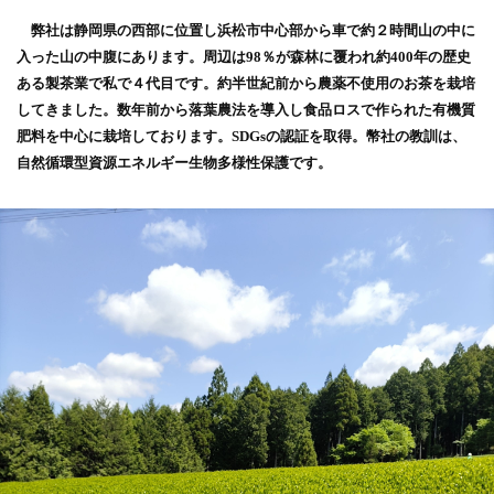
弊社は静岡県の西部に位置し浜松市中心部から車で約２時間山の中に
入った山の中腹にあります。周辺は98％が森林に覆われ約400年の歴史
ある製茶業で私で４代目です。約半世紀前から農薬不使用のお茶を栽培
してきました。数年前から落葉農法を導入し食品ロスで作られた有機質
肥料を中心に栽培しております。SDGsの認証を取得。幣社の教訓は、
自然循環型資源エネルギー生物多様性保護です。