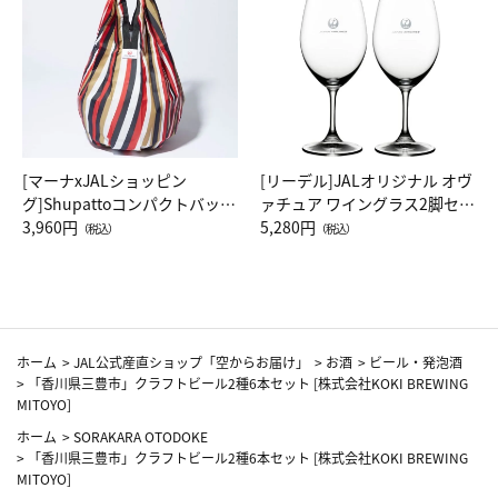
[マーナxJALショッピン
[リーデル]JALオリジナル オヴ
グ]Shupattoコンパクトバッグ
ァチュア ワイングラス2脚セッ
Drop JAL客室乗務員（LC）ス
3,960円
ト（レッドワイン）
5,280円
（税込）
（税込）
カーフ柄
ホーム
>
JAL公式産直ショップ「空からお届け」
>
お酒
>
ビール・発泡酒
>
「香川県三豊市」クラフトビール2種6本セット [株式会社KOKI BREWING
MITOYO]
ホーム
>
SORAKARA OTODOKE
>
「香川県三豊市」クラフトビール2種6本セット [株式会社KOKI BREWING
MITOYO]