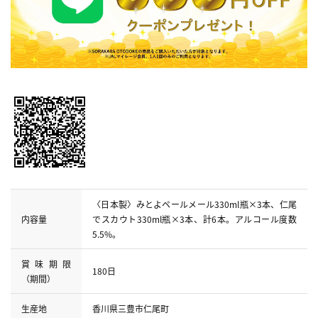
〈日本製〉みとよペールメール330ml瓶×3本、仁尾
内容量
でスカウト330ml瓶×3本、計6本。アルコール度数
5.5%。
賞味期限
180日
（期間）
生産地
香川県三豊市仁尾町