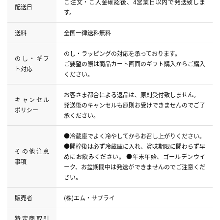
ご注文・ご入金確認後、4営業日以内で発送致しま
配送日
す。
送料
全国一律送料無料
のし・ラッピングの対応を承っております。
のし・ギフ
ご要望の際は商品カート画面のギフト購入からご購入
ト対応
ください。
お客さま都合による返品は、原則受付致しません。
キャンセル
発送後のキャンセルも原則お受けできませんのでご了
ポリシー
承ください。
●冷蔵庫でよく冷やしてからお召し上がりください。
●開栓後は必ず冷蔵庫に入れ、賞味期限に関わらず早
その他注意
めにお飲みください。 ●年末年始、ゴールデンウイ
事項
ーク、お盆期間中は発送ができませんのでご注意くだ
さい。
販売者
(株)エム・サプライ
特定商取引