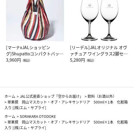
[マーナxJALショッピン
[リーデル]JALオリジナル オヴ
グ]Shupattoコンパクトバッグ
ァチュア ワイングラス2脚セッ
Drop JAL客室乗務員（LC）ス
3,960円
ト（レッドワイン）
5,280円
（税込）
（税込）
カーフ柄
ホーム
>
JAL公式産直ショップ「空からお届け」
>
飲料（お酒以外）
>
翠果撰 岡山マスカット・オブ・アレキサンドリア 500ml×1本 化粧箱
入り [(株)エム・サプライ]
ホーム
>
SORAKARA OTODOKE
>
翠果撰 岡山マスカット・オブ・アレキサンドリア 500ml×1本 化粧箱
入り [(株)エム・サプライ]