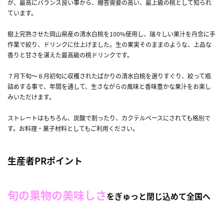
が、最高にバランス良い事から、贈答需要の高い、最上級の桃として知られ
ています。
樹上完熟させた岡山県産の清水白桃を100%使用し、瑞々しい果汁を丹念に手
作業で絞り、ドリンクに仕上げました。生の果実そのままのような、上品な
香りと甘さを湛えた最高級の桃ドリンクです。
７月下旬～８月初旬に収穫されたばかりの清水白桃を選りすぐり、絞って瓶
詰めする事で、年間を通して、生さながらの風味と香味豊かな果汁をお楽し
みいただけます。
ストレートはもちろん、炭酸で割ったり、カクテルベースにされても格別で
す。お料理・菓子材料としてもご利用ください。
生産者PRポイント
旬の果物の美味しさ
をぎゅっと閉じ込めて全国へ