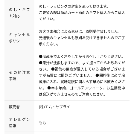
のし・ラッピングの対応を承っております。
のし・ギフ
ご要望の際は商品カート画面のギフト購入からご購入
ト対応
ください。
お客さま都合による返品は、原則受付致しません。
キャンセル
発送後のキャンセルも原則お受けできませんのでご了
ポリシー
承ください。
●冷蔵庫でよく冷やしてからお召し上がりください。
●果汁が沈殿しますので、よく振ってからお飲みくだ
さい。 ●褐色の果皮が混入している場合がございま
その他注意
すが品質には問題ございません。 ●開栓後は必ず冷
事項
蔵庫に入れ、賞味期限に関わらず早めにお飲みくださ
い。 ●年末年始、ゴールデンウイーク、お盆期間中
は発送ができませんのでご注意ください。
販売者
(株)エム・サプライ
アレルゲン
もも
情報