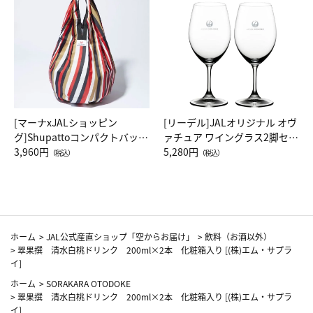
[マーナxJALショッピン
[リーデル]JALオリジナル オヴ
グ]Shupattoコンパクトバッグ
ァチュア ワイングラス2脚セッ
Drop JAL客室乗務員（LC）ス
3,960円
ト（レッドワイン）
5,280円
（税込）
（税込）
カーフ柄
ホーム
>
JAL公式産直ショップ「空からお届け」
>
飲料（お酒以外）
>
翠果撰 清水白桃ドリンク 200ml×2本 化粧箱入り [(株)エム・サプラ
イ]
ホーム
>
SORAKARA OTODOKE
>
翠果撰 清水白桃ドリンク 200ml×2本 化粧箱入り [(株)エム・サプラ
イ]