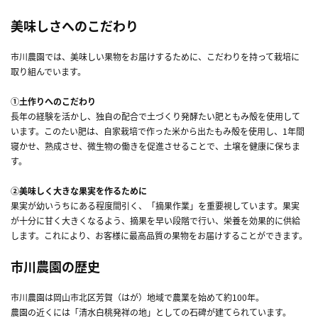
美味しさへのこだわり
市川農園では、美味しい果物をお届けするために、こだわりを持って栽培に
取り組んでいます。
①土作りへのこだわり
長年の経験を活かし、独自の配合で土づくり発酵たい肥ともみ殻を使用して
います。このたい肥は、自家栽培で作った米から出たもみ殻を使用し、1年間
寝かせ、熟成させ、微生物の働きを促進させることで、土壌を健康に保ちま
す。
②美味しく大きな果実を作るために
果実が幼いうちにある程度間引く、「摘果作業」を重要視しています。果実
が十分に甘く大きくなるよう、摘果を早い段階で行い、栄養を効果的に供給
します。これにより、お客様に最高品質の果物をお届けすることができます。
市川農園の歴史
市川農園は岡山市北区芳賀（はが）地域で農業を始めて約100年。
農園の近くには「清水白桃発祥の地」としての石碑が建てられています。