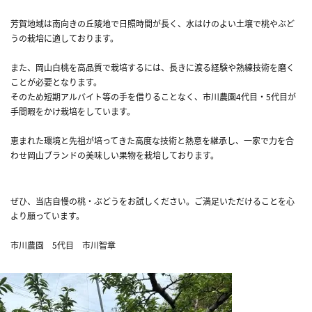
芳賀地域は南向きの丘陵地で日照時間が長く、水はけのよい土壌で桃やぶど
うの栽培に適しております。
また、岡山白桃を高品質で栽培するには、長きに渡る経験や熟練技術を磨く
ことが必要となります。
そのため短期アルバイト等の手を借りることなく、市川農園4代目・5代目が
手間暇をかけ栽培をしています。
恵まれた環境と先祖が培ってきた高度な技術と熱意を継承し、一家で力を合
わせ岡山ブランドの美味しい果物を栽培しております。
ぜひ、当店自慢の桃・ぶどうをお試しください。ご満足いただけることを心
より願っています。
市川農園 5代目 市川智章