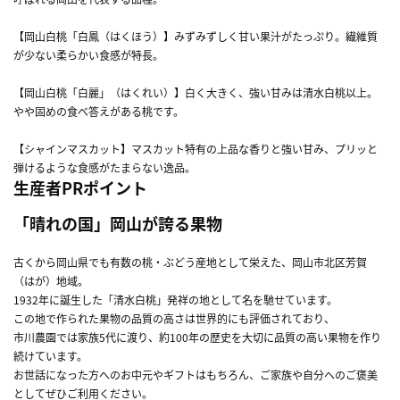
【岡山白桃「白鳳（はくほう）】みずみずしく甘い果汁がたっぷり。繊維質
が少ない柔らかい食感が特長。
【岡山白桃「白麗」（はくれい）】白く大きく、強い甘みは清水白桃以上。
やや固めの食べ答えがある桃です。
【シャインマスカット】マスカット特有の上品な香りと強い甘み、プリッと
弾けるような食感がたまらない逸品。
生産者PRポイント
「晴れの国」岡山が誇る果物
古くから岡山県でも有数の桃・ぶどう産地として栄えた、岡山市北区芳賀
（はが）地域。
1932年に誕生した「清水白桃」発祥の地として名を馳せています。
この地で作られた果物の品質の高さは世界的にも評価されており、
市川農園では家族5代に渡り、約100年の歴史を大切に品質の高い果物を作り
続けています。
お世話になった方へのお中元やギフトはもちろん、ご家族や自分へのご褒美
としてぜひご利用ください。