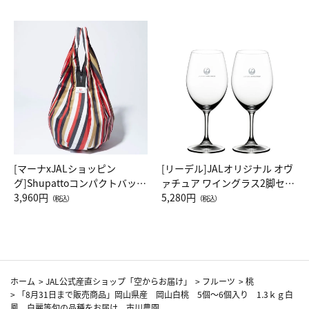
[マーナxJALショッピン
[リーデル]JALオリジナル オヴ
グ]Shupattoコンパクトバッグ
ァチュア ワイングラス2脚セッ
Drop JAL客室乗務員（LC）ス
3,960円
ト（レッドワイン）
5,280円
（税込）
（税込）
カーフ柄
ホーム
>
JAL公式産直ショップ「空からお届け」
>
フルーツ
>
桃
>
「8月31日まで販売商品」岡山県産 岡山白桃 5個～6個入り 1.3ｋｇ白
鳳、白麗等旬の品種をお届け 市川農園