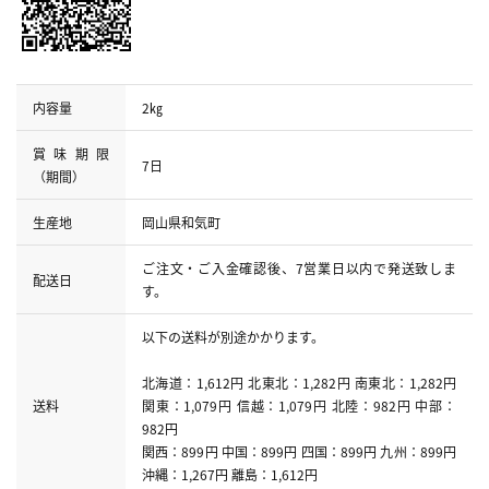
内容量
2㎏
賞味期限
7日
（期間）
生産地
岡山県和気町
ご注文・ご入金確認後、7営業日以内で発送致しま
配送日
す。
以下の送料が別途かかります。
北海道：1,612円 北東北：1,282円 南東北：1,282円
送料
関東：1,079円 信越：1,079円 北陸：982円 中部：
982円
関西：899円 中国：899円 四国：899円 九州：899円
沖縄：1,267円 離島：1,612円