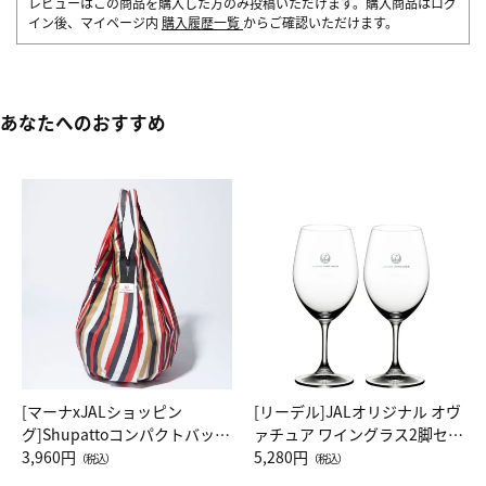
レビューはこの商品を購入した方のみ投稿いただけます。購入商品はログ
イン後、マイページ内
購入履歴一覧
からご確認いただけます。
あなたへのおすすめ
[マーナxJALショッピン
[リーデル]JALオリジナル オヴ
グ]Shupattoコンパクトバッグ
ァチュア ワイングラス2脚セッ
Drop JAL客室乗務員（LC）ス
3,960円
ト（レッドワイン）
5,280円
（税込）
（税込）
カーフ柄