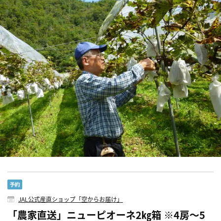
JAL公式産直ショップ「空からお届け」
「農家直送」ニューピオーネ2㎏箱 ※4房～5