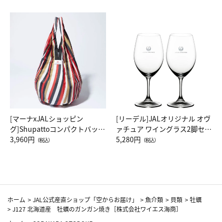
[マーナxJALショッピン
[リーデル]JALオリジナル オヴ
グ]Shupattoコンパクトバッグ
ァチュア ワイングラス2脚セッ
Drop JAL客室乗務員（LC）ス
3,960円
ト（レッドワイン）
5,280円
（税込）
（税込）
カーフ柄
ホーム
>
JAL公式産直ショップ「空からお届け」
>
魚介類
>
貝類
>
牡蠣
>
J127 北海道産 牡蠣のガンガン焼き［株式会社ワイエス海商］