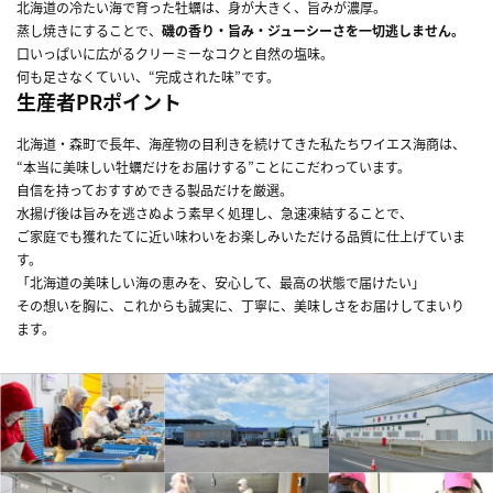
北海道の冷たい海で育った牡蠣は、身が大きく、旨みが濃厚。
蒸し焼きにすることで、
磯の香り・旨み・ジューシーさを一切逃しません。
口いっぱいに広がるクリーミーなコクと自然の塩味。
何も足さなくていい、“完成された味”です。
生産者PRポイント
北海道・森町で長年、海産物の目利きを続けてきた私たちワイエス海商は、
“本当に美味しい牡蠣だけをお届けする”ことにこだわっています。
自信を持っておすすめできる製品だけを厳選。
水揚げ後は旨みを逃さぬよう素早く処理し、急速凍結することで、
ご家庭でも獲れたてに近い味わいをお楽しみいただける品質に仕上げていま
す。
「北海道の美味しい海の恵みを、安心して、最高の状態で届けたい」
その想いを胸に、これからも誠実に、丁寧に、美味しさをお届けしてまいり
ます。