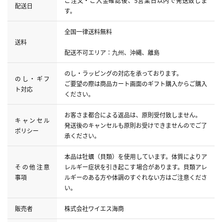
ご注文・ご入金確認後、5営業日以内で発送致しま
配送日
す。
全国一律送料無料
送料
配送不可エリア：九州、沖縄、離島
のし・ラッピングの対応を承っております。
のし・ギフ
ご要望の際は商品カート画面のギフト購入からご購入
ト対応
ください。
お客さま都合による返品は、原則受付致しません。
キャンセル
発送後のキャンセルも原則お受けできませんのでご了
ポリシー
承ください。
本品は牡蠣（貝類）を使用しています。体質によりア
その他注意
レルギー症状を引き起こす場合があります。貝類アレ
事項
ルギーのある方や体調のすぐれない方はご注意くださ
い。
販売者
株式会社ワイエス海商