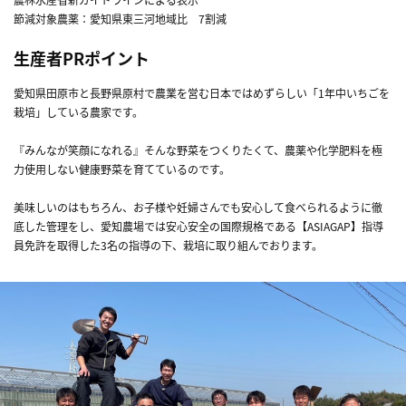
節減対象農薬：愛知県東三河地域比 7割減
生産者PRポイント
愛知県田原市と長野県原村で農業を営む日本ではめずらしい「1年中いちごを
栽培」している農家です。
『みんなが笑顔になれる』そんな野菜をつくりたくて、農薬や化学肥料を極
力使用しない健康野菜を育てているのです。
美味しいのはもちろん、お子様や妊婦さんでも安心して食べられるように徹
底した管理をし、愛知農場では安心安全の国際規格である【ASIAGAP】指導
員免許を取得した3名の指導の下、栽培に取り組んでおります。