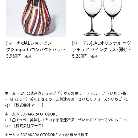
[マーナxJALショッピン
[リーデル]JALオリジナル オヴ
グ]Shupattoコンパクトバッグ
ァチュア ワイングラス2脚セッ
Drop JAL客室乗務員（LC）ス
3,960円
ト（レッドワイン）
5,280円
（税込）
（税込）
カーフ柄
ホーム
>
JAL公式産直ショップ「空からお届け」
>
フルーツ
>
いちご/苺
>
〔紅ほっぺ〕美味しさそのまま急速冷凍！ぜいたくフローズンいちご（1
㎏）［株式会社マーコ］
ホーム
>
SORAKARA OTODOKE
>
〔紅ほっぺ〕美味しさそのまま急速冷凍！ぜいたくフローズンいちご（1
㎏）［株式会社マーコ］
ホーム
>
SORAKARA OTODOKE
>
価格帯から探す