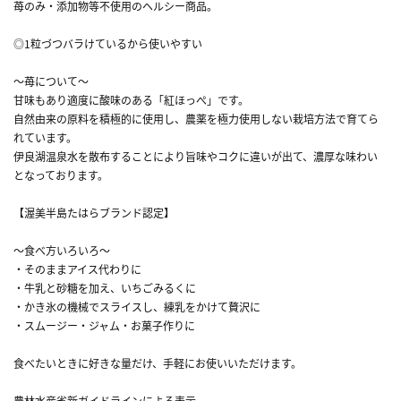
苺のみ・添加物等不使用のヘルシー商品。
◎1粒づつバラけているから使いやすい
～苺について～
甘味もあり適度に酸味のある「紅ほっぺ」です。
自然由来の原料を積極的に使用し、農薬を極力使用しない栽培方法で育てら
れています。
伊良湖温泉水を散布することにより旨味やコクに違いが出て、濃厚な味わい
となっております。
【渥美半島たはらブランド認定】
～食べ方いろいろ～
・そのままアイス代わりに
・牛乳と砂糖を加え、いちごみるくに
・かき氷の機械でスライスし、練乳をかけて贅沢に
・スムージー・ジャム・お菓子作りに
食べたいときに好きな量だけ、手軽にお使いいただけます。
農林水産省新ガイドラインによる表示