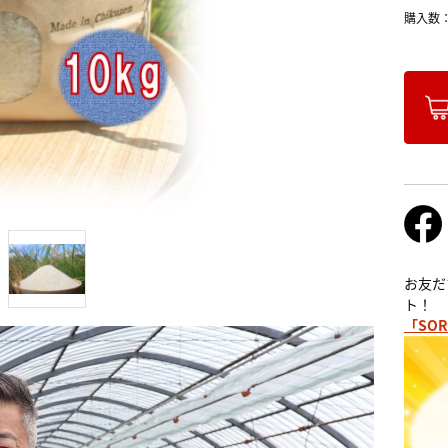
購入数
お友だ
ト！
「SOR