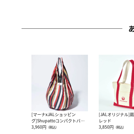
[マーナxJALショッピン
[JALオリジナル]
グ]Shupattoコンパクトバッ
レッド
グ Drop JAL客室乗務員
3,960円
3,850円
（税込）
（税込）
（LC）スカーフ柄