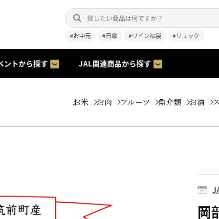
#お中元
#日傘
#ワイン福袋
#リュック
ベントから探す
JAL関連商品から探す
お米
お肉
フルーツ
魚介類
お酒
岡