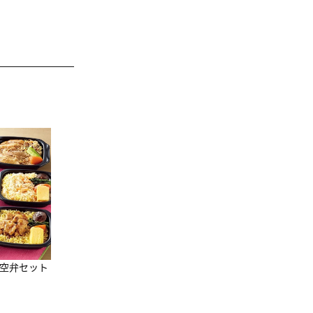
JAL特製オリジナルビーフカ
レー 200g×11食セット
10,800円
（税込）
凍空弁セット
[マーナxJALショ
グ]Shupatto
グ Drop JAL客
3,960円
（税込）
（LC）スカーフ