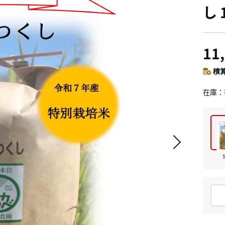
し 
11
積算
在庫