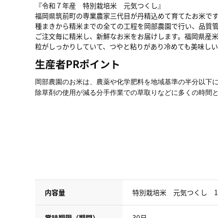
『令和７年産 特別栽培米 元気つくし』
福岡県筑前町の専業農家三代目が丹精込めて育てたお米で
種まきから精米までの全ての工程を岡部農園で行い、品質
ご注文毎に精米し、新鮮なお米をお届けします。福岡県産
粒がしっかりしていて、つやと粘りがあり冷めても美味しい
生産者PRポイント
岡部農園のお米は、農薬や化学肥料を地域基準の半分以下
除草剤の使用が減る分手作業での草取りなどに多くの時間
内容量
特別栽培米 元気つくし 10
賞味期限（期間）
30日