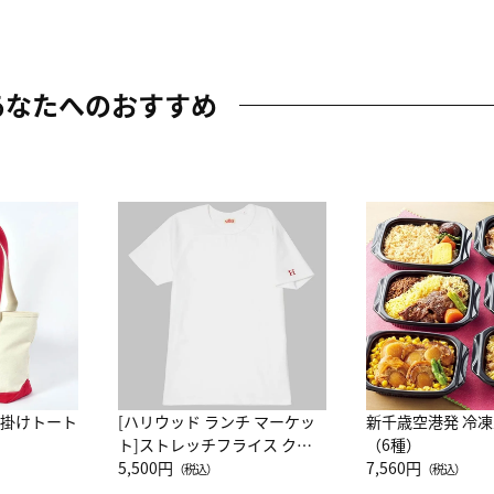
あなたへのおすすめ
肩掛けトート
[ハリウッド ランチ マーケッ
新千歳空港発 冷
ト]ストレッチフライス クル
（6種）
ーネック別注半袖Ｔシャツ
5,500円
7,560円
（税込）
（税込）