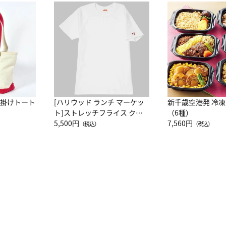
肩掛けトート
[ハリウッド ランチ マーケッ
新千歳空港発 冷
ト]ストレッチフライス クル
（6種）
ーネック別注半袖Ｔシャツ
5,500円
7,560円
（税込）
（税込）