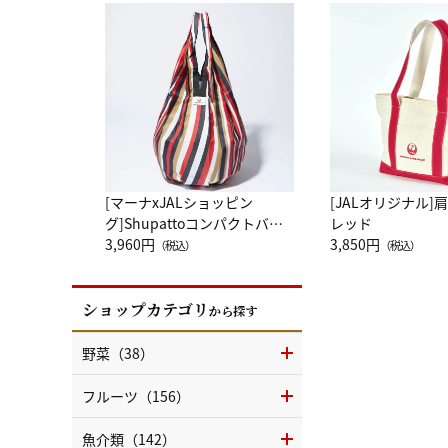
[マーナxJALショッピン
[JALオリジナル]
グ]Shupattoコンパクトバッ
レッド
グ Drop JAL客室乗務員
3,960円
3,850円
（税込）
（税込）
（LC）スカーフ柄
ショップカテゴリ
から探す
野菜（38）
フルーツ（156）
魚介類（142）