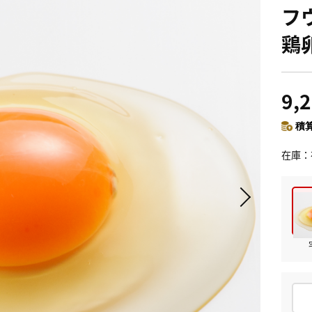
フ
鶏
9,
積算
在庫