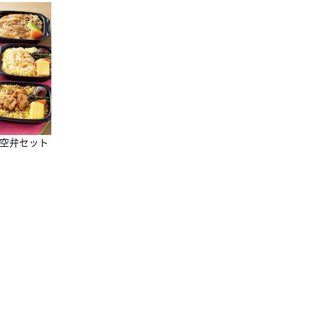
JAL特製オリジナルビーフカ
レー 200g×11食セット
10,800円
（税込）
凍空弁セット
[マーナxJALショ
グ]Shupatto
グ Drop JAL客
3,960円
（税込）
（LC）スカーフ