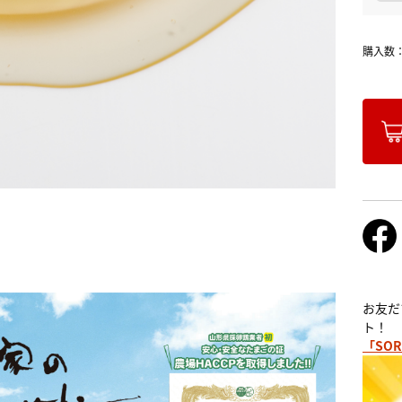
購入数
！
お友だ
ト！
「SOR