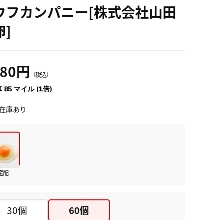
ウフカンパニー[株式会社山田
卵]
280円
（税込）
 85 マイル (1倍)
在庫あり
宅配
30個
60個