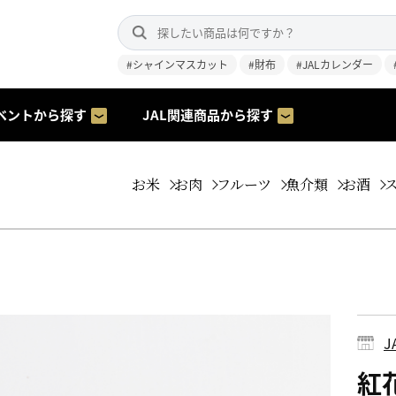
#シャインマスカット
#財布
#JALカレンダー
ベントから探す
JAL関連商品から探す
お米
お肉
フルーツ
魚介類
お酒
紅