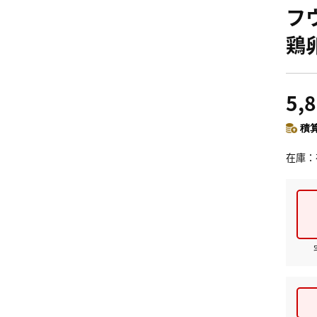
フ
鶏
5,
積算
在庫