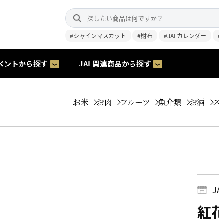
#シャインマスカット
#財布
#JALカレンダー
ベントから探す
JAL関連商品から探す
お米
お肉
フルーツ
魚介類
お酒
紅