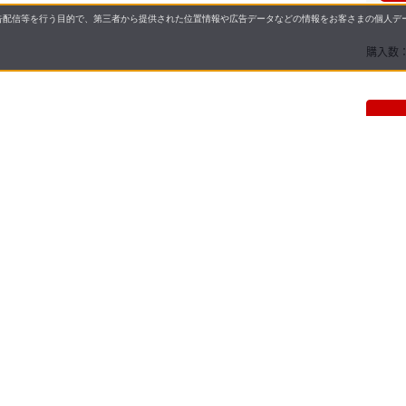
配信等を行う目的で、第三者から提供された位置情報や広告データなどの情報をお客さまの個人デー
購入数
5,820円
（税込）
積算 53 マイル (1倍)
！
お友だ
・安全なたまごの生産に努めています！
ト！
「SOR