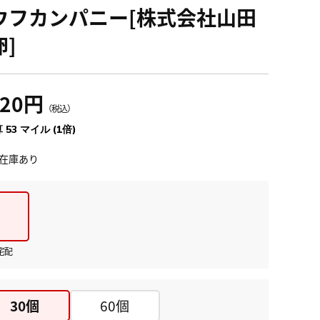
ウフカンパニー[株式会社山田
卵]
820円
（税込）
 53 マイル (1倍)
在庫あり
宅配
30個
60個