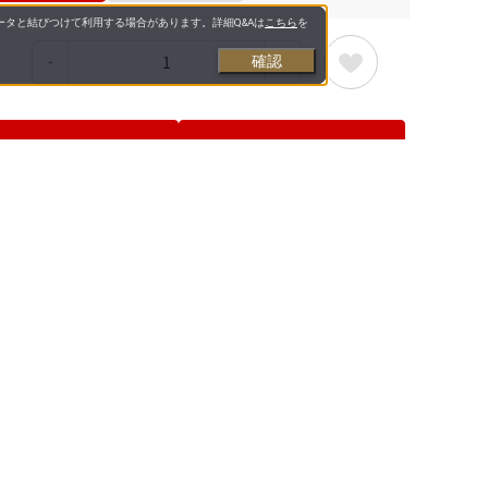
タと結びつけて利用する場合があります。詳細Q&Aは
こちら
を
：
確認
カートに入れる
購入手続きへ
カートに入れる
購入手続きへ
ち追加・アンケート回答で500円OFFクーポンをプレゼン
AKARA OTODOKE公式LINE友だち登録」
はこちら