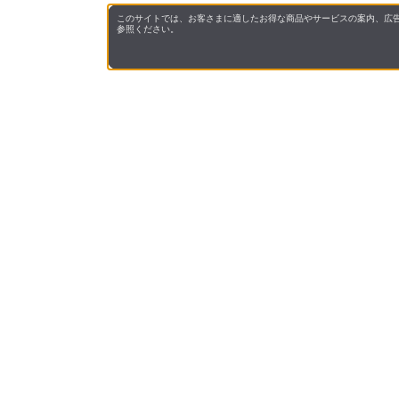
このサイトでは、お客さまに適したお得な商品やサービスの案内、広告
参照ください。
山形県の大自然の中で育った鶏が産んだ朝採り極上たまご
山形県の採卵鶏業者で初めて農場HACCPを取得し、安心
商品PRポイント