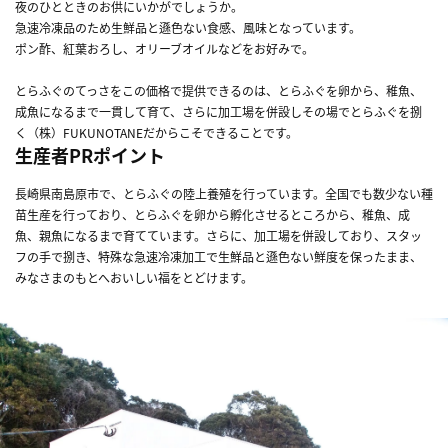
夜のひとときのお供にいかがでしょうか。
急速冷凍品のため生鮮品と遜色ない食感、風味となっています。
ポン酢、紅葉おろし、オリーブオイルなどをお好みで。
とらふぐのてっさをこの価格で提供できるのは、とらふぐを卵から、稚魚、
成魚になるまで一貫して育て、さらに加工場を併設しその場でとらふぐを捌
く（株）FUKUNOTANEだからこそできることです。
生産者PRポイント
長崎県南島原市で、とらふぐの陸上養殖を行っています。全国でも数少ない種
苗生産を行っており、とらふぐを卵から孵化させるところから、稚魚、成
魚、親魚になるまで育てています。さらに、加工場を併設しており、スタッ
フの手で捌き、特殊な急速冷凍加工で生鮮品と遜色ない鮮度を保ったまま、
みなさまのもとへおいしい福をとどけます。