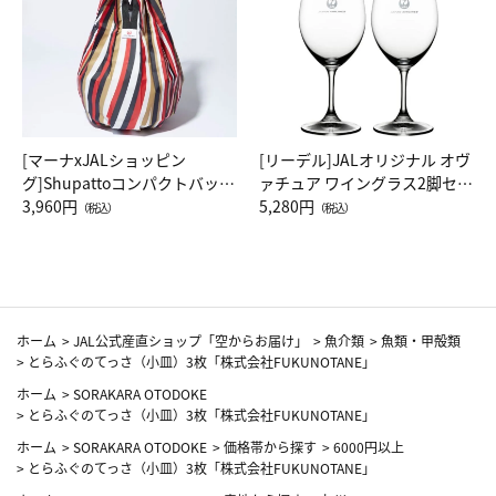
[マーナxJALショッピン
[リーデル]JALオリジナル オヴ
グ]Shupattoコンパクトバッグ
ァチュア ワイングラス2脚セッ
Drop JAL客室乗務員（LC）ス
3,960円
ト（レッドワイン）
5,280円
（税込）
（税込）
カーフ柄
ホーム
>
JAL公式産直ショップ「空からお届け」
>
魚介類
>
魚類・甲殻類
>
とらふぐのてっさ（小皿）3枚「株式会社FUKUNOTANE」
ホーム
>
SORAKARA OTODOKE
>
とらふぐのてっさ（小皿）3枚「株式会社FUKUNOTANE」
ホーム
>
SORAKARA OTODOKE
>
価格帯から探す
>
6000円以上
>
とらふぐのてっさ（小皿）3枚「株式会社FUKUNOTANE」