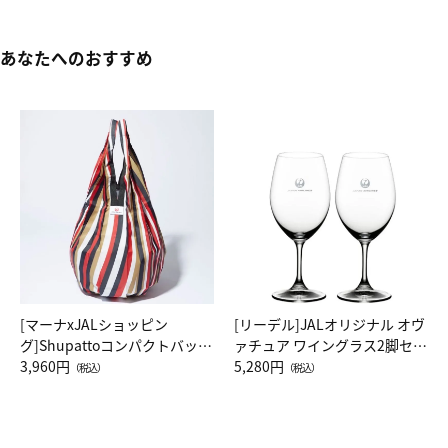
あなたへのおすすめ
[マーナxJALショッピン
[リーデル]JALオリジナル オヴ
グ]Shupattoコンパクトバッグ
ァチュア ワイングラス2脚セッ
Drop JAL客室乗務員（LC）ス
3,960円
ト（レッドワイン）
5,280円
（税込）
（税込）
カーフ柄