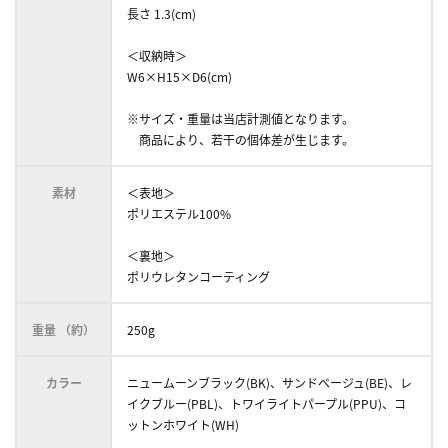
長さ 1.3(cm)
＜収納時＞
W6×H15×D6(cm)
※サイズ・重量は当店計測値となります。
商品により、若干の個体差が生じます。
素材
＜表地＞
ポリエステル100%
＜裏地＞
ポリウレタンコーティング
重量 （約）
250g
カラー
ニュームーンブラック(BK)、サンドベージュ(BE)、レ
イクブルー(PBL)、トワイライトパープル(PPU)、コ
ットンホワイト(WH)