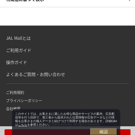
JAL Mallとは
ご利用ガイド
操作ガイド
よくあるご質問・お問い合わせ
ご利用規約
プライバシーポリシー
会社概要
このサイトでは、お客さまに適したお得な商品やサービスの案内、広告配
信等を行う目的で、第三者から提供された位置情報や広告データなどの情
報をお客さまの個人データと結びつけて利用する場合があります。詳細Q&A
Copyright©Japan Airlines. All rights reserved.
は
こちら
を参照ください。
確認