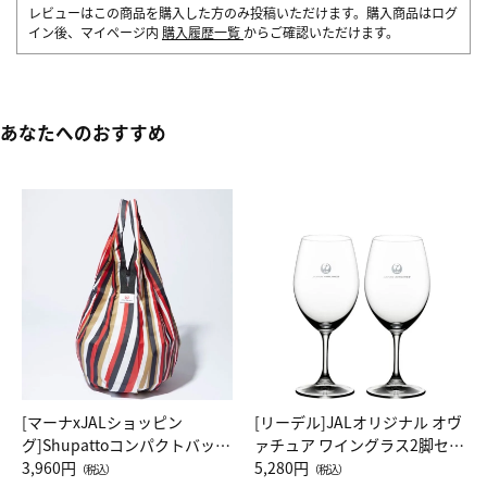
レビューはこの商品を購入した方のみ投稿いただけます。購入商品はログ
イン後、マイページ内
購入履歴一覧
からご確認いただけます。
あなたへのおすすめ
[マーナxJALショッピン
[リーデル]JALオリジナル オヴ
グ]Shupattoコンパクトバッグ
ァチュア ワイングラス2脚セッ
Drop JAL客室乗務員（LC）ス
3,960円
ト（レッドワイン）
5,280円
（税込）
（税込）