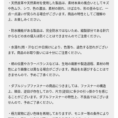
・天然皮革や天然素材を使用した製品は、素材本来の風合いとしてキズ
や色ムラ、シワ、色の濃淡、素材の割れ、けば立ち、形の歪みなど、一
点一点違いが見られる場合がございます。商品の特性としてご理解の
上、お楽しみください。
・防水機能がある製品は、完全防水ではないため、縫製部分である針穴
からなどの水の侵入は防ぐことはできませんのでご注意ください。
・水濡れ(雨・汗など)や日焼けにより、色落ち、退色する恐れがござい
ます。商品のお取り扱いには十分にご注意ください。
・柄の位置やカラーバランスなどは、生地の裁断や製造過程、素材の特
性により画像とは異なる場合がございます。商品をお選びすることはで
きませんので、予めご了承ください。
・ダブルジップファスナーの商品につきましては、ファスナーの構造
上、順目、逆目が存在しており、片方(逆目)に多少の引っ掛かりを感じ
ることがございます。ダブルファスナーの特性上、不良品ではございま
せんので、予めご了承ください。
・極力実物に近い色味を再現しておりますが、モニター等の条件により