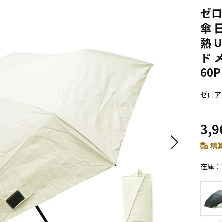
ゼロ
傘 
熱 
ド 
60
ゼロア
3,
積算
在庫