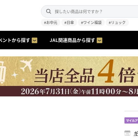
#お中元
#日傘
#ワイン福袋
#リュック
ベントから探す
JAL関連商品から探す
ギ