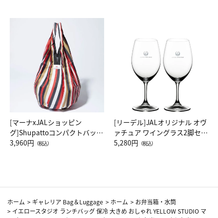
[マーナxJALショッピン
[リーデル]JALオリジナル オヴ
グ]Shupattoコンパクトバッグ
ァチュア ワイングラス2脚セッ
Drop JAL客室乗務員（LC）ス
3,960円
ト（レッドワイン）
5,280円
（税込）
（税込）
カーフ柄
ホーム
>
ギャレリア Bag＆Luggage
>
ホーム
>
お弁当箱・水筒
>
イエロースタジオ ランチバッグ 保冷 大きめ おしゃれ YELLOW STUDIO マ