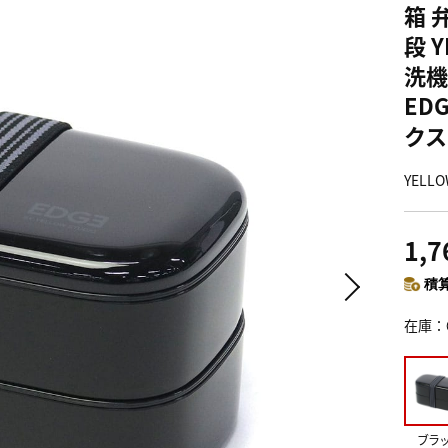
箱 
段 
洗機
ED
クス
YELL
1,
積算
在庫
ブラ