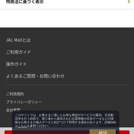
特商法に基づく表示
JAL Mallとは
ご利用ガイド
操作ガイド
よくあるご質問・お問い合わせ
ご利用規約
プライバシーポリシー
会社概要
このサイトでは、お客さまに適したお得な商品やサービスの案内、広告配
信等を行う目的で、第三者から提供された位置情報や広告データなどの情
報をお客さまの個人データと結びつけて利用する場合があります。詳細Q&A
Copyright©Japan Airlines. All rights reserved.
は
こちら
を参照ください。
確認