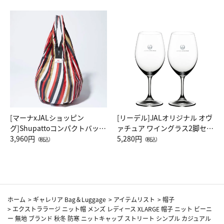
[マーナxJALショッピン
[リーデル]JALオリジナル オヴ
グ]Shupattoコンパクトバッグ
ァチュア ワイングラス2脚セッ
Drop JAL客室乗務員（LC）ス
3,960円
ト（レッドワイン）
5,280円
（税込）
（税込）
カーフ柄
ホーム
>
ギャレリア Bag＆Luggage
>
アイテムリスト
>
帽子
>
エクストララージ ニット帽 メンズ レディース XLARGE 帽子 ニット ビーニ
ー 無地 ブランド 秋冬 防寒 ニットキャップ ストリート シンプル カジュアル