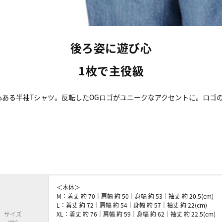
後ろ姿に遊び心
1枚で主役級
心ある半袖Tシャツ。反転したOGロゴがユニークなアクセントに。ロゴ
＜本体＞
M：着丈 約 70｜肩幅 約 50｜身幅 約 53｜袖丈 約 20.5(cm)
L：着丈 約 72｜肩幅 約 54｜身幅 約 57｜袖丈 約 22(cm)
サイズ
XL：着丈 約 76｜肩幅 約 59｜身幅 約 62｜袖丈 約 22.5(cm)