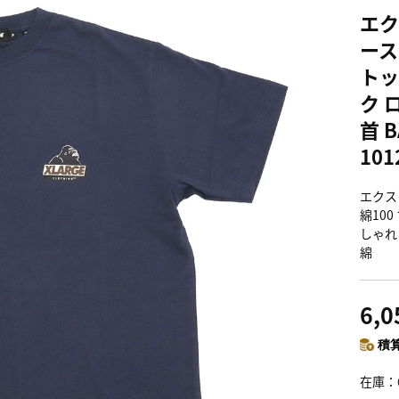
エク
ース
トッ
ク 
首 B
101
エクス
綿10
しゃれ 
綿
6,
積算
在庫