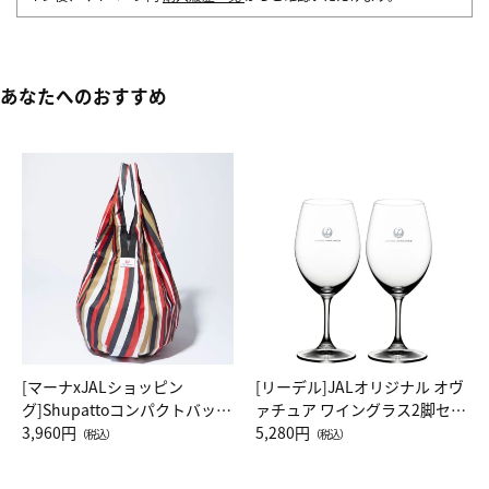
あなたへのおすすめ
[マーナxJALショッピン
[リーデル]JALオリジナル オヴ
グ]Shupattoコンパクトバッグ
ァチュア ワイングラス2脚セッ
Drop JAL客室乗務員（LC）ス
3,960円
ト（レッドワイン）
5,280円
（税込）
（税込）
カーフ柄