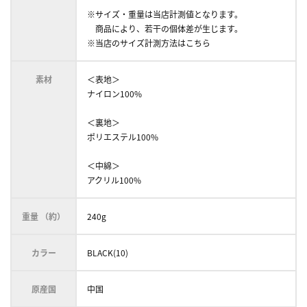
※サイズ・重量は当店計測値となります。
商品により、若干の個体差が生じます。
※当店のサイズ計測方法はこちら
素材
＜表地＞
ナイロン100%
＜裏地＞
ポリエステル100%
＜中綿＞
アクリル100%
重量 （約）
240g
カラー
BLACK(10)
原産国
中国