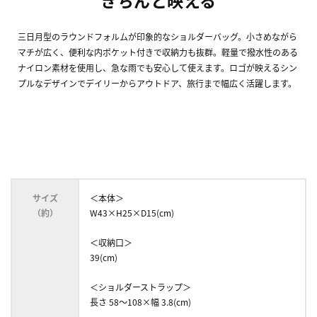
きちんと映える
三日月型のラウンドフォルムが印象的なショルダーバッグ。小さめながら
マチが広く、便利な内ポケット付きで収納力も抜群。軽量で撥水性のある
ナイロン素材を使用し、急な雨でも安心して使えます。ロゴが映えるシン
プルなデザインでデイリーからアウトドア、旅行まで幅広く活躍します。
サイズ
＜本体＞
（約）
W43×H25×D15(cm)
＜収納口＞
39(cm)
＜ショルダーストラップ＞
長さ 58～108×幅 3.8(cm)