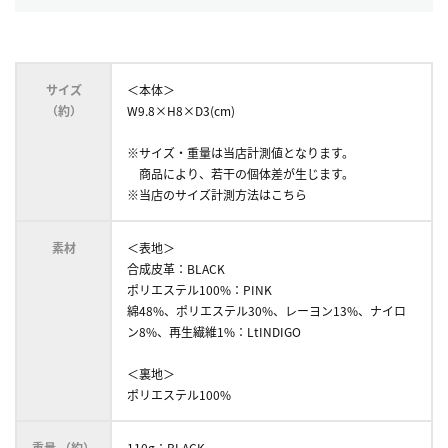
サイズ
＜本体＞
（約）
W9.8×H8×D3(cm)
※サイズ・重量は当店計測値となります。
商品により、若干の個体差が生じます。
※当店のサイズ計測方法はこちら
素材
＜表地＞
合成皮革：BLACK
ポリエステル100%：PINK
綿48%、ポリエステル30%、レーヨン13%、ナイロ
ン8%、再生繊維1%：LtINDIGO
＜裏地＞
ポリエステル100%
重量 （約）
110g：BLACK