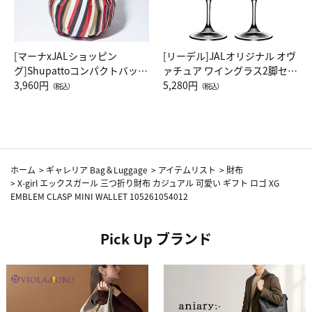
[マーナxJALショッピン
[リーデル]JALオリジナル オヴ
グ]Shupattoコンパクトバッグ
ァチュア ワイングラス2脚セッ
Drop JAL客室乗務員（LC）ス
3,960円
ト（レッドワイン）
5,280円
（税込）
（税込）
カーフ柄
ホーム
>
ギャレリア Bag＆Luggage
>
アイテムリスト
>
財布
>
X-girl エックスガール 三つ折り財布 カジュアル 可愛い ギフト ロゴ XG
EMBLEM CLASP MINI WALLET 105261054012
Pick Up ブランド