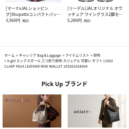
[マーナxJALショッピン
[リーデル]JALオリジナル オヴ
グ]Shupattoコンパクトバッグ
ァチュア ワイングラス2脚セッ
Drop JAL客室乗務員（LC）ス
3,960円
ト（レッドワイン）
5,280円
（税込）
（税込）
カーフ柄
ホーム
>
ギャレリア Bag＆Luggage
>
アイテムリスト
>
財布
>
X-girl エックスガール 三つ折り財布 カジュアル 可愛い ギフト LOGO
CLASP FAUX LEATHER MINI WALLET 105261054004
Pick Up ブランド