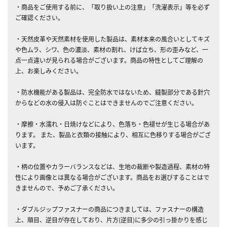
・商品をご使用する前に、「取り扱い上の注意」「洗濯表示」等を必ず
ご確認ください。
・天然皮革や天然素材を使用した製品は、素材本来の風合いとしてキズ
や色ムラ、シワ、色の濃淡、素材の割れ、けば立ち、形の歪みなど、一
点一点違いが見られる場合がございます。商品の特性としてご理解の
上、お楽しみください。
・防水機能がある製品は、完全防水ではないため、縫製部分である針穴
からなどの水の侵入は防ぐことはできませんのでご注意ください。
・摩擦・水濡れ・日焼けなどにより、色落ち・色褪せが生じる場合があ
ります。 また、製品と衣類の接触により、相互に色移りする場合がござ
います。
・柄の位置やカラーバランスなどは、生地の裁断や製造過程、素材の特
性により画像とは異なる場合がございます。商品をお選びすることはで
きませんので、予めご了承ください。
・ダブルジップファスナーの商品につきましては、ファスナーの構造
上、順目、逆目が存在しており、片方(逆目)に多少の引っ掛かりを感じ