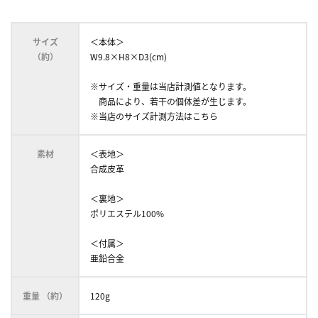
サイズ
＜本体＞
（約）
W9.8×H8×D3(cm)
※サイズ・重量は当店計測値となります。
商品により、若干の個体差が生じます。
※当店のサイズ計測方法はこちら
素材
＜表地＞
合成皮革
＜裏地＞
ポリエステル100%
＜付属＞
亜鉛合金
重量 （約）
120g