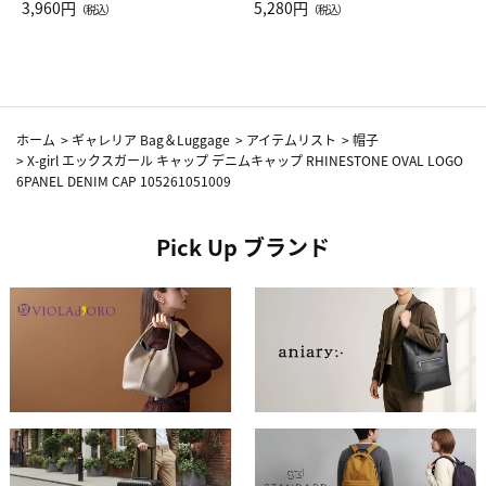
Drop JAL客室乗務員（LC）ス
3,960円
ト（レッドワイン）
5,280円
（税込）
（税込）
カーフ柄
ホーム
>
ギャレリア Bag＆Luggage
>
アイテムリスト
>
帽子
>
X-girl エックスガール キャップ デニムキャップ RHINESTONE OVAL LOGO
6PANEL DENIM CAP 105261051009
Pick Up ブランド