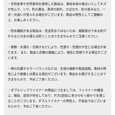
・天然皮革や天然素材を使用した製品は、素材本来の風合いとしてキズ
や色ムラ、シワ、色の濃淡、素材の割れ、けば立ち、形の歪みなど、一
点一点違いが見られる場合がございます。商品の特性としてご理解の
上、お楽しみください。
・防水機能がある製品は、完全防水ではないため、縫製部分である針穴
からなどの水の侵入は防ぐことはできませんのでご注意ください。
・摩擦・水濡れ・日焼けなどにより、色落ち・色褪せが生じる場合があ
ります。 また、製品と衣類の接触により、相互に色移りする場合がござ
います。
・柄の位置やカラーバランスなどは、生地の裁断や製造過程、素材の特
性により画像とは異なる場合がございます。商品をお選びすることはで
きませんので、予めご了承ください。
・ダブルジップファスナーの商品につきましては、ファスナーの構造
上、順目、逆目が存在しており、片方(逆目)に多少の引っ掛かりを感じ
ることがございます。ダブルファスナーの特性上、不良品ではございま
せんので、予めご了承ください。