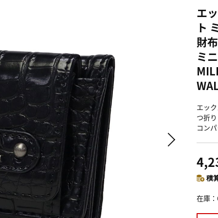
エッ
ト 
財布
ミニ
MIL
WAL
エックス
つ折り
コンパクト
4,
積算
在庫