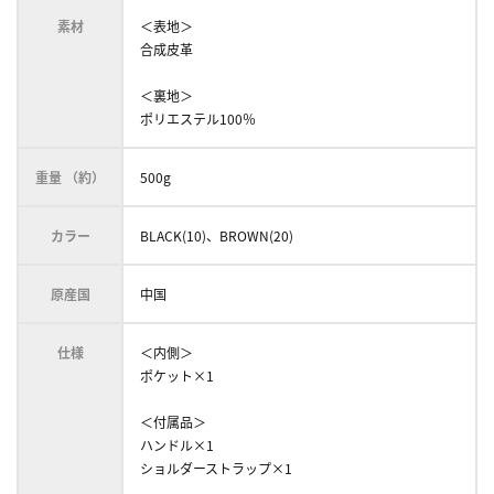
素材
＜表地＞
合成皮革
＜裏地＞
ポリエステル100％
重量 （約）
500g
カラー
BLACK(10)、BROWN(20)
原産国
中国
仕様
＜内側＞
ポケット×1
＜付属品＞
ハンドル×1
ショルダーストラップ×1