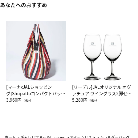
あなたへのおすすめ
[マーナxJALショッピン
[リーデル]JALオリジナル オヴ
グ]Shupattoコンパクトバッグ
ァチュア ワイングラス2脚セッ
Drop JAL客室乗務員（LC）ス
3,960円
ト（レッドワイン）
5,280円
（税込）
（税込）
カーフ柄
ホーム
>
ギャレリア Bag＆Luggage
>
アイテムリスト
>
ショルダーバッグ