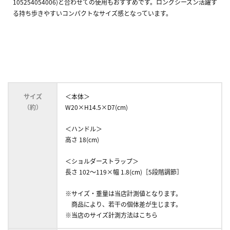
105254054006)と合わせての使用もおすすめです。ロングシーズン活躍す
る持ち歩きやすいコンパクトなサイズ感となっています。
サイズ
＜本体＞
（約）
W20×H14.5×D7(cm)
＜ハンドル＞
高さ 18(cm)
＜ショルダーストラップ＞
長さ 102～119×幅 1.8(cm)［5段階調節］
※サイズ・重量は当店計測値となります。
商品により、若干の個体差が生じます。
※当店のサイズ計測方法はこちら