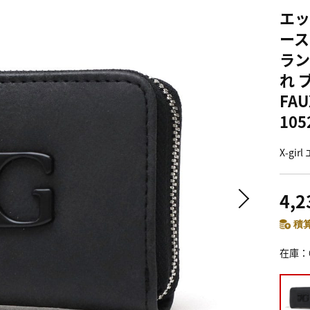
エッ
ース
ラン
れ 
FAU
105
X-g
4,
積算
在庫