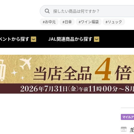
#お中元
#日傘
#ワイン福袋
#リュック
ベントから探す
JAL関連商品から探す
ギ