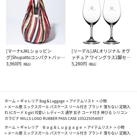
[マーナxJALショッピン
[リーデル]JALオリジナル オヴ
グ]Shupattoコンパクトバッグ
ァチュア ワイングラス2脚セッ
Drop JAL客室乗務員（LC）ス
3,960円
ト（レッドワイン）
5,280円
（税込）
（税込）
カーフ柄
ホーム
>
ギャレリア Bag＆Luggage
>
アイテムリスト
>
小物
>
メール便 エックスガール パスケース リール付き ブランド 落ちない 定期入
れ ICカード X-girl 可愛い レディース 通学 女子 コード付き 伸びる シリコン
カラビナ MILLS LOGO RUBBER PASS CASE 105225054007
ホーム
>
ギャレリア Ｂａｇ＆Ｌｕｇｇａｇｅ
>
アイテムリスト
>
小物
>
メール便 エックスガール パスケース リール付き ブランド 落ちない 定期入