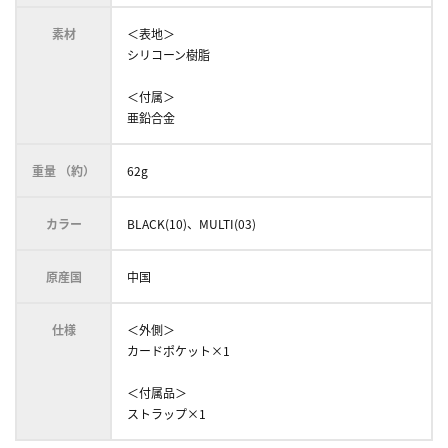
素材
＜表地＞
シリコーン樹脂
＜付属＞
亜鉛合金
重量 （約）
62g
カラー
BLACK(10)、MULTI(03)
原産国
中国
仕様
＜外側＞
カードポケット×1
＜付属品＞
ストラップ×1