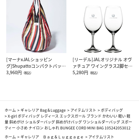
[マーナxJALショッピン
[リーデル]JALオリジナル オヴ
グ]Shupattoコンパクトバッグ
ァチュア ワイングラス2脚セッ
Drop JAL客室乗務員（LC）ス
3,960円
ト（レッドワイン）
5,280円
（税込）
（税込）
カーフ柄
ホーム
>
ギャレリア Bag＆Luggage
>
アイテムリスト
>
ボディバッグ
>
X-girl ボディバッグ レディース エックスガール ブランド かわいい 軽い 軽
量 斜めがけ ショルダーバッグ 斜めがけバッグ ワンショルダーバッグ スポー
ティー 小さめ ナイロン おしゃれ BUNGEE CORD MINI BAG 105242053012
ホーム
>
ギャレリア Ｂａｇ＆Ｌｕｇｇａｇｅ
>
アイテムリスト