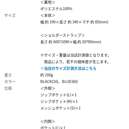
＜裏地＞
ポリエステル100%
サイズ
＜本体＞
幅 約 190×高さ 約 340×マチ 約 85(mm)
＜ショルダーストラップ＞
長さ 約 600?1090×幅 約 20?90(mm)
※サイズ・重量は当店計測値となります。
商品により、若干の個体差が生じます。
※当店のサイズ計測方法はこちら
重さ
約 200g
カラー
BLACK(10)、BLUE(60)
仕様
＜外側＞
ジップポケット(L)×1
ジップポケット(M)×1
メッシュポケット(S)×1
＜内側＞
ポケット(L)×1