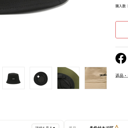
購入数
返品・
△
条件付きで可
▼