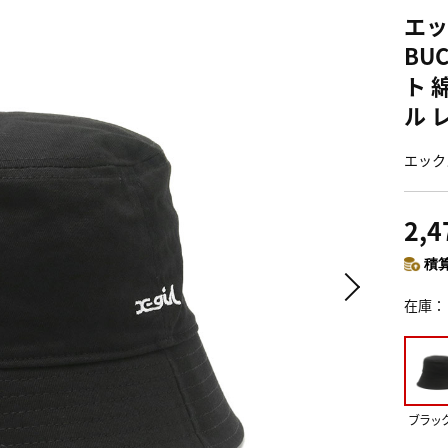
エック
BU
ト 
ル 
エックス
2,
積算
在庫
ブラック(