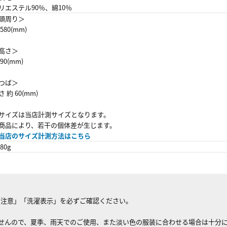
リエステル90％、綿10％
頭周り＞
580(mm)
高さ＞
90(mm)
つば＞
さ 約 60(mm)
サイズは当店計測サイズとなります。
品により、若干の個体差が生じます。
当店のサイズ計測方法はこちら
80g
の注意」「洗濯表示」を必ずご確認ください。
ませんので、夏季、雨天でのご使用、また淡い色の服装に合わせる場合は十分