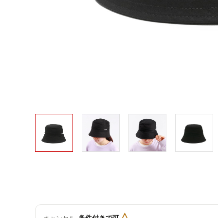
△
条件付きで可