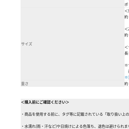
ポ
＜
約 
＜
約 
サイズ
＜
長
※
商
※
重さ
約 
＜購入前にご確認ください＞
・商品を使用する前に、タグ等に記載されている「取り扱い上
・水濡れ(雨・汗など)や日焼けによる色落ち、退色は避けられ