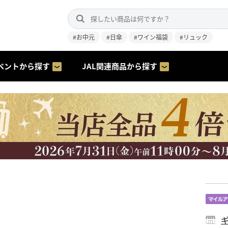
#お中元
#日傘
#ワイン福袋
#リュック
ベントから探す
JAL関連商品から探す
ギ