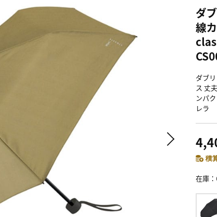
ダブ
線カ
cl
CS0
ダブリ
ス 丈
ンパクト
レラ
4,
積算
在庫