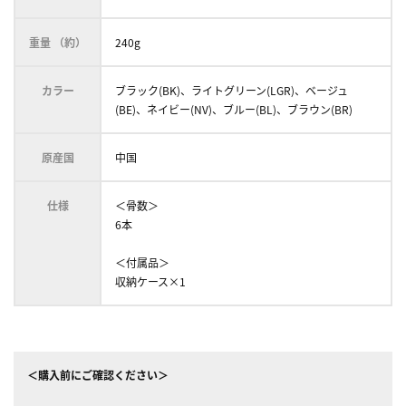
重量 （約）
240g
カラー
ブラック(BK)、ライトグリーン(LGR)、ベージュ
(BE)、ネイビー(NV)、ブルー(BL)、ブラウン(BR)
原産国
中国
仕様
＜骨数＞
6本
＜付属品＞
収納ケース×1
＜購入前にご確認ください＞