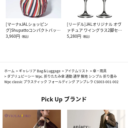
[マーナxJALショッピン
[リーデル]JALオリジナル オヴ
グ]Shupattoコンパクトバッグ
ァチュア ワイングラス2脚セッ
Drop JAL客室乗務員（LC）ス
3,960円
ト（レッドワイン）
5,280円
（税込）
（税込）
カーフ柄
ホーム
>
ギャレリア Bag＆Luggage
>
アイテムリスト
>
傘・雨具
>
ダブリュピーシー Wpc. 折りたたみ傘 通勤 通学 無地 シンプル 折り畳み
Wpc classic プラスティック フォールディング アンブレラ CS003-001-002
Pick Up ブランド