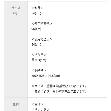
サイズ
＜親骨＞
（約）
54(cm)
＜使用時直径＞
96(cm)
＜使用時全長＞
54(cm)
＜持ち手＞
長さ 3(cm)
＜収納時＞
W6×H25×D4.5(cm)
※サイズ・重量は当店計測値となります。
商品により、若干の個体差が生じます。
素材
＜生地＞
ポリウレタン