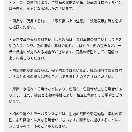
・メーカーの意向により、付属品の収納袋や箱、製品の仕様やデザイン
は予告なく変更となる場合がございます。
・商品をご使用する前に、「取り扱い上の注意」「洗濯表示」等を必ず
ご確認ください。
・天然皮革や天然素材を使用した製品は、素材本来の風合いとしてキズ
や色ムラ、シワ、色の濃淡、素材の割れ、けば立ち、形の歪みなど、一
点一点違いが見られる場合がございます。商品の特性としてご理解の
上、お楽しみください。
・防水機能がある製品は、完全防水ではないため、縫製部分である針穴
からなどの水の侵入は防ぐことはできませんのでご注意ください。
・摩擦・水濡れ・日焼けなどにより、色落ち・色褪せが生じる場合があ
ります。 また、製品と衣類の接触により、相互に色移りする場合がござ
います。
・柄の位置やカラーバランスなどは、生地の裁断や製造過程、素材の特
性により画像とは異なる場合がございます。商品をお選びすることはで
きませんので、予めご了承ください。