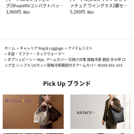
グ]Shupattoコンパクトバッグ
ァチュア ワイングラス2脚セッ
Drop JAL客室乗務員（LC）ス
3,960円
ト（レッドワイン）
5,280円
（税込）
（税込）
カーフ柄
ホーム
>
ギャレリア Bag＆Luggage
>
アイテムリスト
>
手袋・マフラー・ネックウォーマー
>
ダブリュピーシー Wpc. アームカバー 日焼け対策 接触冷感 親指 手の甲 ロ
ング丈 シンプル UVカット接触冷感親指付きアームカバー W208-001-103
Pick Up ブランド