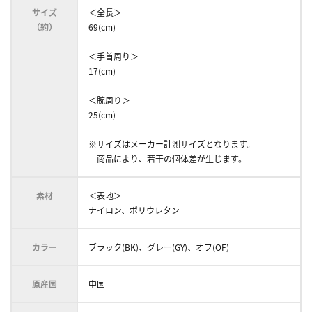
サイズ
＜全長＞
（約）
69(cm)
＜手首周り＞
17(cm)
＜腕周り＞
25(cm)
※サイズはメーカー計測サイズとなります。
商品により、若干の個体差が生じます。
素材
＜表地＞
ナイロン、ポリウレタン
カラー
ブラック(BK)、グレー(GY)、オフ(OF)
原産国
中国