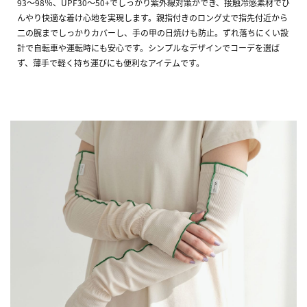
93～98％、UPF30～50+でしっかり紫外線対策ができ、接触冷感素材でひ
んやり快適な着け心地を実現します。親指付きのロング丈で指先付近から
二の腕までしっかりカバーし、手の甲の日焼けも防止。ずれ落ちにくい設
計で自転車や運転時にも安心です。シンプルなデザインでコーデを選ば
ず、薄手で軽く持ち運びにも便利なアイテムです。