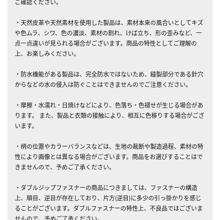
ご確認ください。
・天然皮革や天然素材を使用した製品は、素材本来の風合いとしてキズ
や色ムラ、シワ、色の濃淡、素材の割れ、けば立ち、形の歪みなど、一
点一点違いが見られる場合がございます。商品の特性としてご理解の
上、お楽しみください。
・防水機能がある製品は、完全防水ではないため、縫製部分である針穴
からなどの水の侵入は防ぐことはできませんのでご注意ください。
・摩擦・水濡れ・日焼けなどにより、色落ち・色褪せが生じる場合があ
ります。 また、製品と衣類の接触により、相互に色移りする場合がござ
います。
・柄の位置やカラーバランスなどは、生地の裁断や製造過程、素材の特
性により画像とは異なる場合がございます。商品をお選びすることはで
きませんので、予めご了承ください。
・ダブルジップファスナーの商品につきましては、ファスナーの構造
上、順目、逆目が存在しており、片方(逆目)に多少の引っ掛かりを感じ
ることがございます。ダブルファスナーの特性上、不良品ではございま
せんので、予めご了承ください。