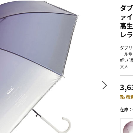
ダブ
ァイ
高生
レラ 
ダブリュ
ール傘
軽い 
大人
3,
積算
在庫