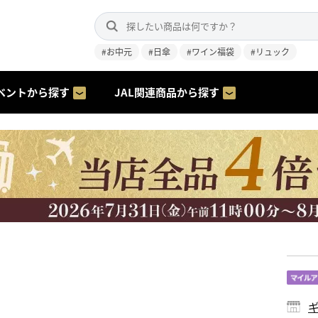
#お中元
#日傘
#ワイン福袋
#リュック
ベントから探す
JAL関連商品から探す
ギ