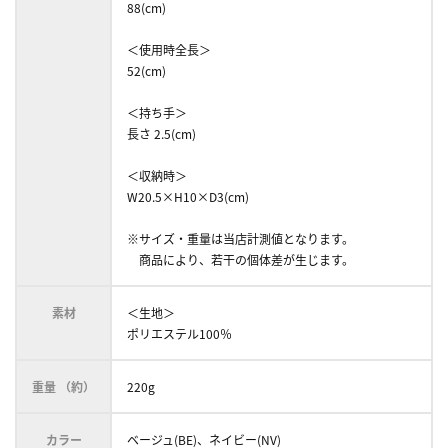
88(cm)
＜使用時全長＞
52(cm)
＜持ち手＞
長さ 2.5(cm)
＜収納時＞
W20.5×H10×D3(cm)
※サイズ・重量は当店計測値となります。
商品により、若干の個体差が生じます。
素材
＜生地＞
ポリエステル100％
重量 （約）
220g
カラー
ベージュ(BE)、ネイビー(NV)