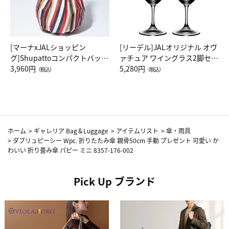
[マーナxJALショッピン
[リーデル]JALオリジナル オヴ
グ]Shupattoコンパクトバッグ
ァチュア ワイングラス2脚セッ
Drop JAL客室乗務員（LC）ス
3,960円
ト（レッドワイン）
5,280円
（税込）
（税込）
カーフ柄
ホーム
>
ギャレリア Bag＆Luggage
>
アイテムリスト
>
傘・雨具
>
ダブリュピーシー Wpc. 折りたたみ傘 親骨50cm 手動 プレゼント 可愛い か
わいい 折り畳み傘 パピー ミニ 8357-176-002
Pick Up ブランド