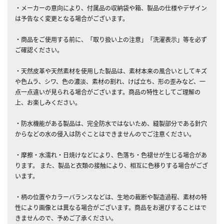
・メーカーの意向により、付属品の収納袋や箱、製品の仕様やデザイン
は予告なく変更となる場合がございます。
・商品をご使用する前に、「取り扱い上の注意」「洗濯表示」等を必ず
ご確認ください。
・天然皮革や天然素材を使用した製品は、素材本来の風合いとしてキズ
や色ムラ、シワ、色の濃淡、素材の割れ、けば立ち、形の歪みなど、一
点一点違いが見られる場合がございます。商品の特性としてご理解の
上、お楽しみください。
・防水機能がある製品は、完全防水ではないため、縫製部分である針穴
からなどの水の侵入は防ぐことはできませんのでご注意ください。
・摩擦・水濡れ・日焼けなどにより、色落ち・色褪せが生じる場合があ
ります。 また、製品と衣類の接触により、相互に色移りする場合がござ
います。
・柄の位置やカラーバランスなどは、生地の裁断や製造過程、素材の特
性により画像とは異なる場合がございます。商品をお選びすることはで
きませんので、予めご了承ください。