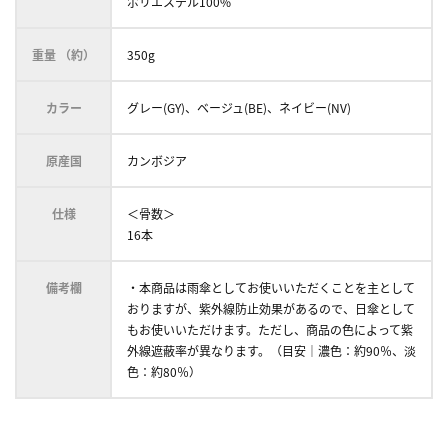
ポリエステル100%
重量 （約）
350g
カラー
グレー(GY)、ベージュ(BE)、ネイビー(NV)
原産国
カンボジア
仕様
＜骨数＞
16本
備考欄
・本商品は雨傘としてお使いいただくことを主として
おりますが、紫外線防止効果があるので、日傘として
もお使いいただけます。ただし、商品の色によって紫
外線遮蔽率が異なります。（目安｜濃色：約90％、淡
色：約80％）