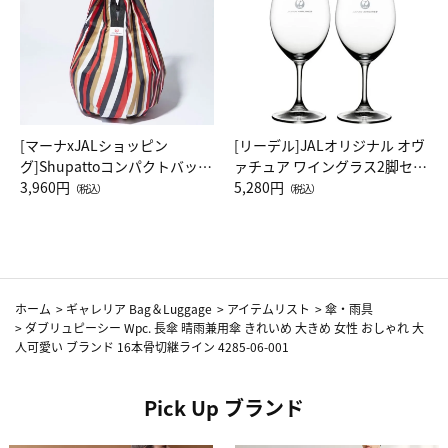
[マーナxJALショッピン
[リーデル]JALオリジナル オヴ
グ]Shupattoコンパクトバッグ
ァチュア ワイングラス2脚セッ
Drop JAL客室乗務員（LC）ス
3,960円
ト（レッドワイン）
5,280円
（税込）
（税込）
カーフ柄
ホーム
>
ギャレリア Bag＆Luggage
>
アイテムリスト
>
傘・雨具
>
ダブリュピーシー Wpc. 長傘 晴雨兼用傘 きれいめ 大きめ 女性 おしゃれ 大
人可愛い ブランド 16本骨切継ライン 4285-06-001
Pick Up ブランド