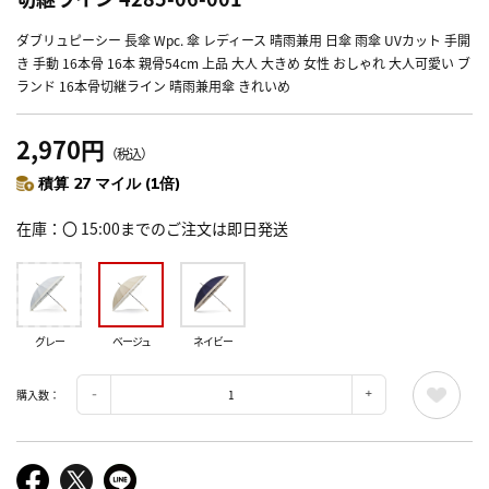
ダブリュピーシー 長傘 Wpc. 傘 レディース 晴雨兼用 日傘 雨傘 UVカット 手開
き 手動 16本骨 16本 親骨54cm 上品 大人 大きめ 女性 おしゃれ 大人可愛い ブ
ランド 16本骨切継ライン 晴雨兼用傘 きれいめ
2,970円
（税込）
積算 27 マイル (1倍)
在庫
〇 15:00までのご注文は即日発送
グレー
ベージュ
ネイビー
購入数：