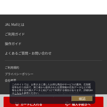
JAL Mallとは
ご利用ガイド
操作ガイド
よくあるご質問・お問い合わせ
ご利用規約
プライバシーポリシー
会社概要
このサイトでは、お客さまに適したお得な商品やサービスの案内、広告配
信等を行う目的で、第三者から提供された位置情報や広告データなどの情
報をお客さまの個人データと結びつけて利用する場合があります。詳細Q&A
Copyright©Japan Airlines. All rights reserved.
は
こちら
を参照ください。
確認
購入手続きへ