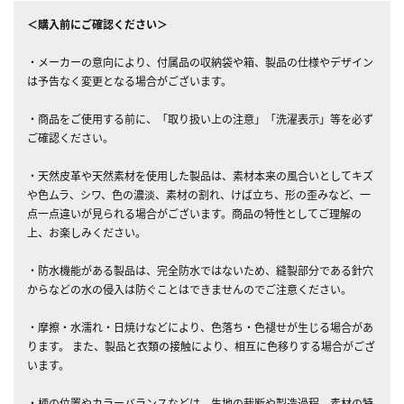
＜購入前にご確認ください＞
・メーカーの意向により、付属品の収納袋や箱、製品の仕様やデザイン
は予告なく変更となる場合がございます。
・商品をご使用する前に、「取り扱い上の注意」「洗濯表示」等を必ず
ご確認ください。
・天然皮革や天然素材を使用した製品は、素材本来の風合いとしてキズ
や色ムラ、シワ、色の濃淡、素材の割れ、けば立ち、形の歪みなど、一
点一点違いが見られる場合がございます。商品の特性としてご理解の
上、お楽しみください。
・防水機能がある製品は、完全防水ではないため、縫製部分である針穴
からなどの水の侵入は防ぐことはできませんのでご注意ください。
・摩擦・水濡れ・日焼けなどにより、色落ち・色褪せが生じる場合があ
ります。 また、製品と衣類の接触により、相互に色移りする場合がござ
います。
・柄の位置やカラーバランスなどは、生地の裁断や製造過程、素材の特